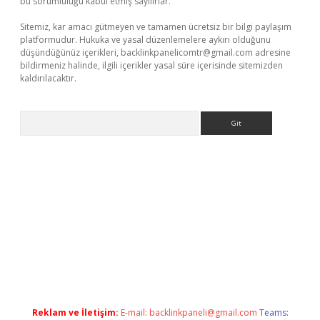
bu sorumluluğu kabul etmiş sayılırlar.
Sitemiz, kar amacı gütmeyen ve tamamen ücretsiz bir bilgi paylaşım
platformudur. Hukuka ve yasal düzenlemelere aykırı olduğunu
düşündüğünüz içerikleri,
backlinkpanelicomtr@gmail.com
adresine
bildirmeniz halinde, ilgili içerikler yasal süre içerisinde sitemizden
kaldırılacaktır.
Arama
riş
famecasino giriş
ilbet giriş adresi
www.betexper.xyz/
Reklam ve İletişim:
E-mail:
backlinkpaneli@gmail.com
Teams: