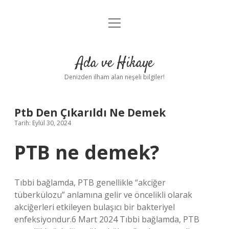
menüyü
Anasayfa
aç
Gizlilik Politikası
Ada ve Hikaye
Yasal Uyarı
Denizden ilham alan neşeli bilgiler!
Hakkımızda
Ptb Den Çıkarıldı Ne Demek
Tarih: Eylül 30, 2024
PTB ne demek?
Tıbbi bağlamda, PTB genellikle “akciğer
tüberkülozu” anlamına gelir ve öncelikli olarak
akciğerleri etkileyen bulaşıcı bir bakteriyel
enfeksiyondur.6 Mart 2024 Tıbbi bağlamda, PTB