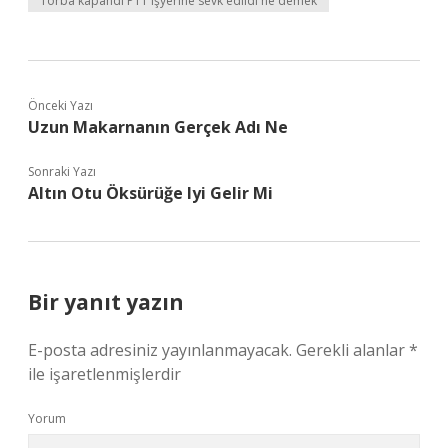
Torba kapandı PTT işyerine sevk edildi ne demek
Önceki Yazı
Uzun Makarnanın Gerçek Adı Ne
Sonraki Yazı
Altın Otu Öksürüğe Iyi Gelir Mi
Bir yanıt yazın
E-posta adresiniz yayınlanmayacak.
Gerekli alanlar
*
ile işaretlenmişlerdir
Yorum