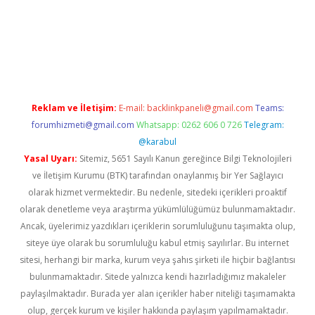
iriş
famecasino giriş
ilbet giriş adresi
www.betexper.xyz/
Reklam ve İletişim:
E-mail:
backlinkpaneli@gmail.com
Teams:
forumhizmeti@gmail.com
Whatsapp: 0262 606 0 726
Telegram:
@karabul
Yasal Uyarı:
Sitemiz, 5651 Sayılı Kanun gereğince Bilgi Teknolojileri
ve İletişim Kurumu (BTK) tarafından onaylanmış bir Yer Sağlayıcı
olarak hizmet vermektedir. Bu nedenle, sitedeki içerikleri proaktif
olarak denetleme veya araştırma yükümlülüğümüz bulunmamaktadır.
Ancak, üyelerimiz yazdıkları içeriklerin sorumluluğunu taşımakta olup,
siteye üye olarak bu sorumluluğu kabul etmiş sayılırlar. Bu internet
sitesi, herhangi bir marka, kurum veya şahıs şirketi ile hiçbir bağlantısı
bulunmamaktadır. Sitede yalnızca kendi hazırladığımız makaleler
paylaşılmaktadır. Burada yer alan içerikler haber niteliği taşımamakta
olup, gerçek kurum ve kişiler hakkında paylaşım yapılmamaktadır.