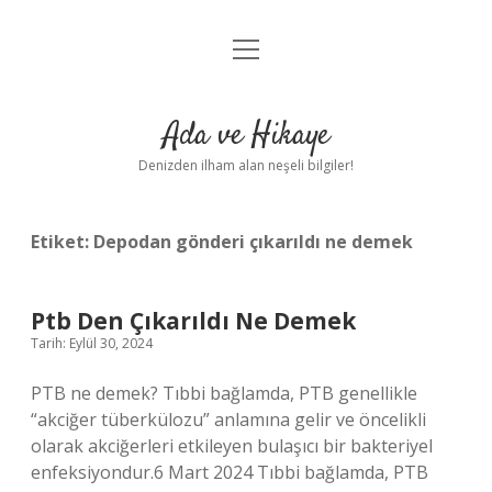
menüyü
Anasayfa
aç
Gizlilik Politikası
Ada ve Hikaye
Yasal Uyarı
Denizden ilham alan neşeli bilgiler!
Hakkımızda
Etiket:
Depodan gönderi çıkarıldı ne demek
Ptb Den Çıkarıldı Ne Demek
Tarih: Eylül 30, 2024
PTB ne demek? Tıbbi bağlamda, PTB genellikle
“akciğer tüberkülozu” anlamına gelir ve öncelikli
olarak akciğerleri etkileyen bulaşıcı bir bakteriyel
enfeksiyondur.6 Mart 2024 Tıbbi bağlamda, PTB