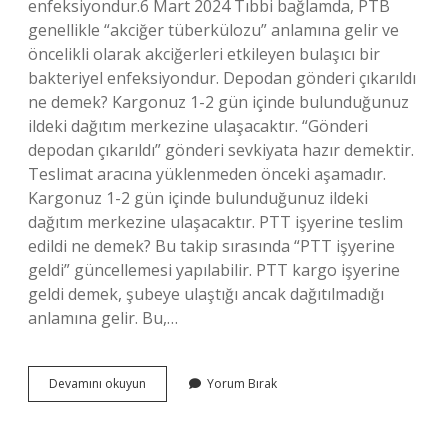
enfeksiyondur.6 Mart 2024 Tıbbi bağlamda, PTB
genellikle “akciğer tüberkülozu” anlamına gelir ve
öncelikli olarak akciğerleri etkileyen bulaşıcı bir
bakteriyel enfeksiyondur. Depodan gönderi çıkarıldı
ne demek? Kargonuz 1-2 gün içinde bulunduğunuz
ildeki dağıtım merkezine ulaşacaktır. “Gönderi
depodan çıkarıldı” gönderi sevkiyata hazır demektir.
Teslimat aracına yüklenmeden önceki aşamadır.
Kargonuz 1-2 gün içinde bulunduğunuz ildeki
dağıtım merkezine ulaşacaktır. PTT işyerine teslim
edildi ne demek? Bu takip sırasında “PTT işyerine
geldi” güncellemesi yapılabilir. PTT kargo işyerine
geldi demek, şubeye ulaştığı ancak dağıtılmadığı
anlamına gelir. Bu,…
Ptb
Devamını okuyun
Yorum Bırak
Den
Çıkarıldı
Ne