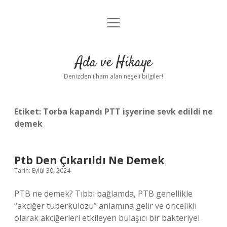
menüyü
Anasayfa
aç
Gizlilik Politikası
Ada ve Hikaye
Yasal Uyarı
Denizden ilham alan neşeli bilgiler!
Hakkımızda
Etiket:
Torba kapandı PTT işyerine sevk edildi ne
demek
Ptb Den Çıkarıldı Ne Demek
Tarih: Eylül 30, 2024
PTB ne demek? Tıbbi bağlamda, PTB genellikle
“akciğer tüberkülozu” anlamına gelir ve öncelikli
olarak akciğerleri etkileyen bulaşıcı bir bakteriyel