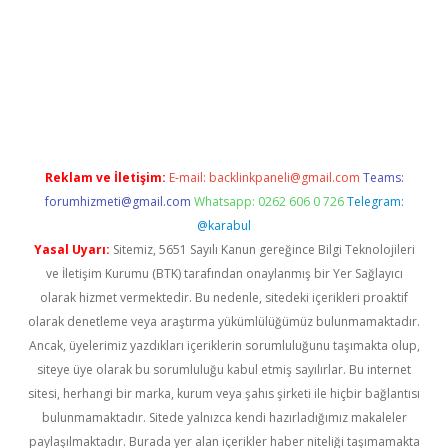
giriş
famecasino giriş
ilbet giriş adresi
www.betexper.xyz/
Reklam ve İletişim:
E-mail:
backlinkpaneli@gmail.com
Teams:
forumhizmeti@gmail.com
Whatsapp: 0262 606 0 726
Telegram:
@karabul
Yasal Uyarı:
Sitemiz, 5651 Sayılı Kanun gereğince Bilgi Teknolojileri
ve İletişim Kurumu (BTK) tarafından onaylanmış bir Yer Sağlayıcı
olarak hizmet vermektedir. Bu nedenle, sitedeki içerikleri proaktif
olarak denetleme veya araştırma yükümlülüğümüz bulunmamaktadır.
Ancak, üyelerimiz yazdıkları içeriklerin sorumluluğunu taşımakta olup,
siteye üye olarak bu sorumluluğu kabul etmiş sayılırlar. Bu internet
sitesi, herhangi bir marka, kurum veya şahıs şirketi ile hiçbir bağlantısı
bulunmamaktadır. Sitede yalnızca kendi hazırladığımız makaleler
paylaşılmaktadır. Burada yer alan içerikler haber niteliği taşımamakta