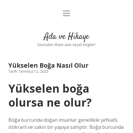
menüyü
Anasayfa
aç
Gizlilik Politikası
Ada ve Hikaye
Yasal Uyarı
Denizden ilham alan neşeli bilgiler!
Hakkımızda
Yükselen Boğa Nasıl Olur
Tarih: Temmuz 12, 2025
Yükselen boğa
olursa ne olur?
Boğa burcunda doğan insanlar genellikle şefkatli,
istikrarlı ve sakin bir yapıya sahiptir. Boğa burcunda