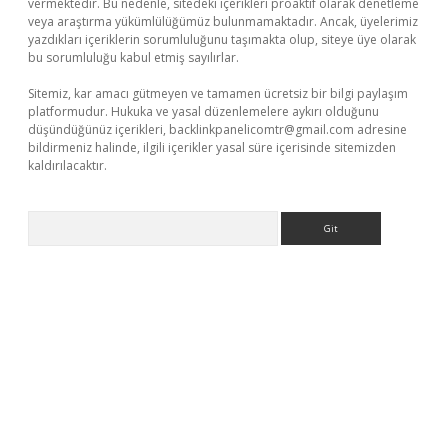
vermektedir. Bu nedenle, sitedeki içerikleri proaktif olarak denetleme
veya araştırma yükümlülüğümüz bulunmamaktadır. Ancak, üyelerimiz
yazdıkları içeriklerin sorumluluğunu taşımakta olup, siteye üye olarak
bu sorumluluğu kabul etmiş sayılırlar.
Sitemiz, kar amacı gütmeyen ve tamamen ücretsiz bir bilgi paylaşım
platformudur. Hukuka ve yasal düzenlemelere aykırı olduğunu
düşündüğünüz içerikleri,
backlinkpanelicomtr@gmail.com
adresine
bildirmeniz halinde, ilgili içerikler yasal süre içerisinde sitemizden
kaldırılacaktır.
Arama
o giriş
ilbet giriş adresi
www.betexper.xyz/