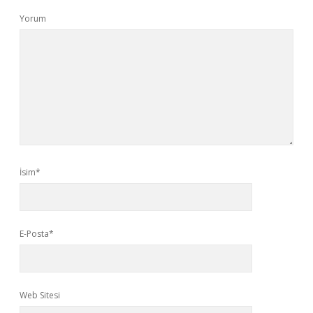
Yorum
İsim*
E-Posta*
Web Sitesi