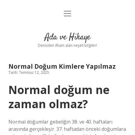
menüyü
Anasayfa
aç
Gizlilik Politikası
Ada ve Hikaye
Yasal Uyarı
Denizden ilham alan neşeli bilgiler!
Hakkımızda
Normal Doğum Kimlere Yapılmaz
Tarih: Temmuz 12, 2025
Normal doğum ne
zaman olmaz?
Normal doğumlar gebeliğin 38. ve 40. haftaları
arasında gerçekleşir. 37. haftadan önceki doğumlara