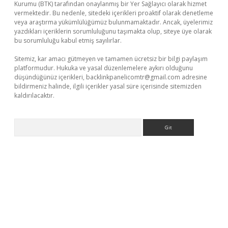
Kurumu (BTK) tarafından onaylanmış bir Yer Sağlayıcı olarak hizmet
vermektedir. Bu nedenle, sitedeki içerikleri proaktif olarak denetleme
veya araştırma yükümlülüğümüz bulunmamaktadır. Ancak, üyelerimiz
yazdıkları içeriklerin sorumluluğunu taşımakta olup, siteye üye olarak
bu sorumluluğu kabul etmiş sayılırlar.
Sitemiz, kar amacı gütmeyen ve tamamen ücretsiz bir bilgi paylaşım
platformudur. Hukuka ve yasal düzenlemelere aykırı olduğunu
düşündüğünüz içerikleri,
backlinkpanelicomtr@gmail.com
adresine
bildirmeniz halinde, ilgili içerikler yasal süre içerisinde sitemizden
kaldırılacaktır.
Arama
 giriş
ilbet giriş adresi
www.betexper.xyz/