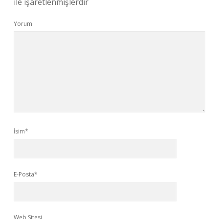
ile işaretlenmişlerdir
Yorum
İsim*
E-Posta*
Web Sitesi