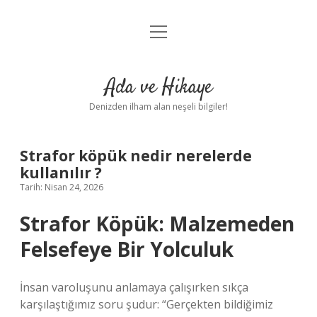
menüyü
Anasayfa
aç
Gizlilik Politikası
Ada ve Hikaye
Yasal Uyarı
Denizden ilham alan neşeli bilgiler!
Hakkımızda
Strafor köpük nedir nerelerde
kullanılır ?
Tarih: Nisan 24, 2026
Strafor Köpük: Malzemeden
Felsefeye Bir Yolculuk
İnsan varoluşunu anlamaya çalışırken sıkça
karşılaştığımız soru şudur: “Gerçekten bildiğimiz