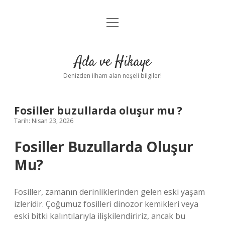
menüyü
Anasayfa
aç
Gizlilik Politikası
Ada ve Hikaye
Yasal Uyarı
Denizden ilham alan neşeli bilgiler!
Hakkımızda
Fosiller buzullarda oluşur mu ?
Tarih: Nisan 23, 2026
Fosiller Buzullarda Oluşur
Mu?
Fosiller, zamanın derinliklerinden gelen eski yaşam
izleridir. Çoğumuz fosilleri dinozor kemikleri veya
eski bitki kalıntılarıyla ilişkilendiririz, ancak bu