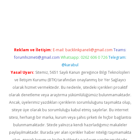
asino giriş
ilbet giriş adresi
www.betexper.xyz/
Reklam ve İletişim:
E-mail:
backlinkpaneli@gmail.com
Teams:
forumhizmeti@gmail.com
Whatsapp: 0262 606 0 726
Telegram:
@karabul
Yasal Uyarı:
Sitemiz, 5651 Sayılı Kanun gereğince Bilgi Teknolojileri
ve İletişim Kurumu (BTK) tarafından onaylanmış bir Yer Sağlayıcı
olarak hizmet vermektedir. Bu nedenle, sitedeki içerikleri proaktif
olarak denetleme veya araştırma yükümlülüğümüz bulunmamaktadır.
Ancak, üyelerimiz yazdıkları içeriklerin sorumluluğunu taşımakta olup,
siteye üye olarak bu sorumluluğu kabul etmiş sayılırlar. Bu internet
sitesi, herhangi bir marka, kurum veya şahıs şirketi ile hiçbir bağlantısı
bulunmamaktadır. Sitede yalnızca kendi hazırladığımız makaleler
paylaşılmaktadır. Burada yer alan içerikler haber niteliği taşımamakta
olup, gerçek kurum ve kişiler hakkında paylaşım yapılmamaktadır.