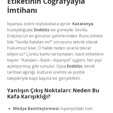
Etiketinin Coğrafyayla
İmtihanı
İspanya, özerk topluluklara ayrılır.
Katalonya
,
kuzeydoğuda;
Endülüs
ise güneyde. Sevilla,
Endülüs’ün en görünür şehirlerinden. Bunu bilmek
bile “Sevilla Katalan mı?” sorusunu teknik olarak
hükümsüz kılar. O halde neden ısrarla tekrar
ediyoruz? Çünkü kamu tartışmaları, basit etiketlere
bayılır. “Katalan—Bask—İspanyol” üçgeni, her şeyi
açıklıyormuş gibi sunulur. Oysa
Endülüs
, kendi
tarihsel ağırlığı, kültürel üretimi ve politik
talepleriyle başlı başına bir gerçekliktir.
Yanlışın Çıkış Noktaları: Neden Bu
Kafa Karışıklığı?
Medya Basitleştirmesi:
İspanya’daki tüm