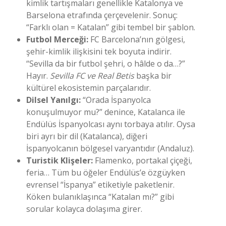
kimlik tartışmaları genellikle Katalonya ve
Barselona etrafında çerçevelenir. Sonuç:
“Farklı olan = Katalan” gibi tembel bir şablon.
Futbol Merceği:
FC Barcelona’nın gölgesi,
şehir-kimlik ilişkisini tek boyuta indirir.
“Sevilla da bir futbol şehri, o hâlde o da…?”
Hayır.
Sevilla FC ve Real Betis
başka bir
kültürel ekosistemin parçalarıdır.
Dilsel Yanılgı:
“Orada İspanyolca
konuşulmuyor mu?” denince, Katalanca ile
Endülüs İspanyolcası aynı torbaya atılır. Oysa
biri ayrı bir dil (Katalanca), diğeri
İspanyolcanın bölgesel varyantıdır (Andaluz).
Turistik Klişeler:
Flamenko, portakal çiçeği,
feria… Tüm bu öğeler Endülüs’e özgüyken
evrensel “İspanya” etiketiyle paketlenir.
Köken bulanıklaşınca “Katalan mı?” gibi
sorular kolayca dolaşıma girer.