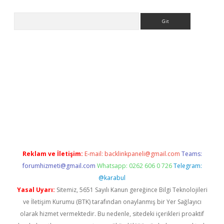
Arama
ino giriş
ilbet giriş adresi
www.betexper.xyz/
Reklam ve İletişim:
E-mail:
backlinkpaneli@gmail.com
Teams:
forumhizmeti@gmail.com
Whatsapp: 0262 606 0 726
Telegram:
@karabul
Yasal Uyarı:
Sitemiz, 5651 Sayılı Kanun gereğince Bilgi Teknolojileri
ve İletişim Kurumu (BTK) tarafından onaylanmış bir Yer Sağlayıcı
olarak hizmet vermektedir. Bu nedenle, sitedeki içerikleri proaktif