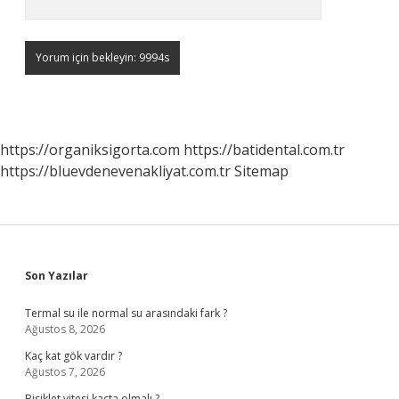
https://organiksigorta.com
https://batidental.com.tr
https://bluevdenevenakliyat.com.tr
Sitemap
Sidebar
Son Yazılar
Termal su ile normal su arasındaki fark ?
Ağustos 8, 2026
Kaç kat gök vardır ?
Ağustos 7, 2026
Bisiklet vitesi kaçta olmalı ?