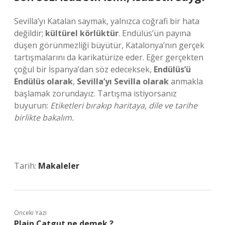
Sevilla’yı Katalan saymak, yalnızca coğrafi bir hata
değildir;
kültürel körlüktür
. Endülüs’ün payına
düşen görünmezliği büyütür, Katalonya’nın gerçek
tartışmalarını da karikatürize eder. Eğer gerçekten
çoğul bir İspanya’dan söz edeceksek,
Endülüs’ü
Endülüs olarak
,
Sevilla’yı Sevilla olarak
anmakla
başlamak zorundayız. Tartışma istiyorsanız
buyurun:
Etiketleri bırakıp haritaya, dile ve tarihe
birlikte bakalım.
Tarih:
Makaleler
Önceki Yazı
Plain Catgut ne demek ?