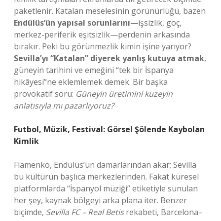
paketlenir. Katalan meselesinin görünürlüğü, bazen
Endülüs’ün yapısal sorunlarını
—işsizlik, göç,
merkez-periferik eşitsizlik—perdenin arkasında
bırakır. Peki bu görünmezlik kimin işine yarıyor?
Sevilla’yı “Katalan” diyerek yanlış kutuya atmak
,
güneyin tarihini ve emeğini “tek bir İspanya
hikâyesi”ne eklemlemek demek. Bir başka
provokatif soru:
Güneyin üretimini kuzeyin
anlatısıyla mı pazarlıyoruz?
Futbol, Müzik, Festival: Görsel Şölende Kaybolan
Kimlik
Flamenko, Endülüs’ün damarlarından akar; Sevilla
bu kültürün başlıca merkezlerinden. Fakat küresel
platformlarda “İspanyol müziği” etiketiyle sunulan
her şey, kaynak bölgeyi arka plana iter. Benzer
biçimde,
Sevilla FC – Real Betis
rekabeti, Barcelona–