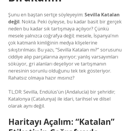
Şunu en baştan sertçe söyleyeyim:
Sevilla Katalan
değil
. Nokta. Peki öyleyse, bu kadar basit bir gerçek
neden bu kadar sık tartışmaya açılıyor? Çünkü
mesele yalnızca coğrafya değil; mesele, İspanya’nın
çok katmanlı kimliğinin medya klişelerine
sıkıştırılması. Bu yazı, “Sevilla Katalan mı?” sorusunu
ciddiye alıp parçalarına ayırıyor; yanlış varsayımları
söküyor, gri alanları deşeliyor ve tartışmanın
neresinin sorunlu olduğunu tek tek gösteriyor.
Rahatsız olmaya hazır mısınız?
TL;DR: Sevilla, Endülüs’ün (Andalucía) bir şehridir;
Katalonya (Catalunya) ile idari, tarihsel ve dilsel
olarak aynı değil.
Haritayı Açalım: “Katalan”