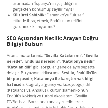
artırmadan “İspanya’nın çeşitliliği”ni
gerçekten konuşmuş sayılır mıyız?
Kültürel Sahiplik:
Flamenko’yu “ulusal”
etiketle ihraç etmek, Endülüs’ün telifini
görünmez kılmıyor mu?
SEO Açısından Netlik: Arayan Doğru
Bilgiyi Bulsun
Arama motorlarında “
Sevilla Katalan mı
”, “
Sevilla
nerede
”, “
Endülüs neresidir
”, “
Katalonya nedir
”,
“
Katalan dili
” gibi sorgular genelde aynı sepette
dolaşır. Bu yazının iddiası açık:
Sevilla, Endülüs’ün
bir parçasıdır; Katalonya ile karıştırmak bilgi
hatasıdır.
Coğrafya (güney vs. kuzeydoğu), dil
(Katalanca vs. Andaluz), kültür (flamenko’nun
Endülüs kökleri) ve futbol ekosistemi (Sevilla
FC/Betis vs. Barcelona) ana ayırt edicilerdir.
Aradığınız şeyi netleştirin ki bulduğunuz bilgi sizi