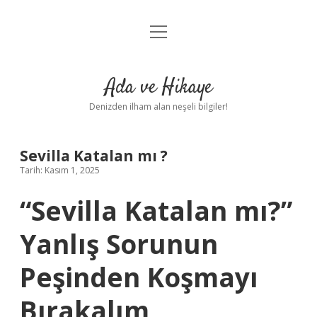
menüyü
Anasayfa
aç
Gizlilik Politikası
Ada ve Hikaye
Yasal Uyarı
Denizden ilham alan neşeli bilgiler!
Hakkımızda
Sevilla Katalan mı ?
Tarih: Kasım 1, 2025
“Sevilla Katalan mı?”
Yanlış Sorunun
Peşinden Koşmayı
Bırakalım