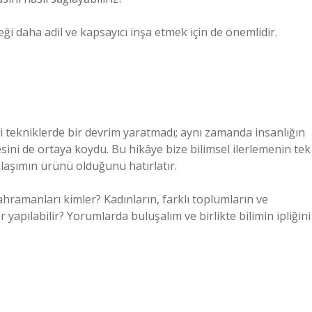
ği daha adil ve kapsayıcı inşa etmek için de önemlidir.
i tekniklerde bir devrim yaratmadı; aynı zamanda insanlığın
sini de ortaya koydu. Bu hikâye bize bilimsel ilerlemenin tek
aklaşımın ürünü olduğunu hatırlatır.
ahramanları kimler? Kadınların, farklı toplumların ve
 yapılabilir? Yorumlarda buluşalım ve birlikte bilimin ipliğini