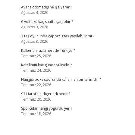
Avans otomatiği ne işe yarar ?
Ağustos 4, 2026
6 volt akü kaç saatte şarj olur ?
Ağustos 3, 2026
3 taş oyununda çapraz 3 taş yapılabilir mi ?
Ağustos 3, 2026
Kalker en fazla nerede Türkiye ?
Temmuz 25, 2026
Kart limiti kaç günde yükselir ?
Temmuz 24, 2026
Hangisi boks sporunda kullanılan bir terimdir ?
Temmuz 22, 2026
93 Harbi’nin diğer adı nedir ?
Temmuz 20, 2026
Sporcular hangi yoğurdu yer ?
Temmuz 18, 2026