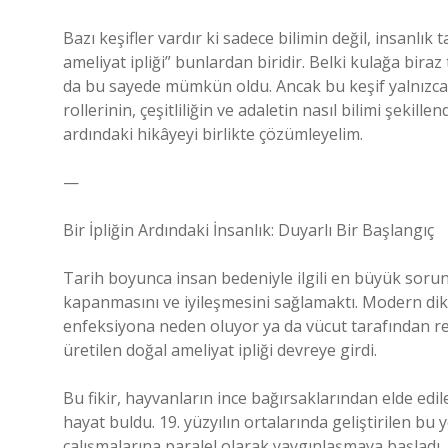
Bazı keşifler vardır ki sadece bilimin değil, insanlı
ameliyat ipliği” bunlardan biridir. Belki kulağa bira
da bu sayede mümkün oldu. Ancak bu keşif yalnızca 
rollerinin, çeşitliliğin ve adaletin nasıl bilimi şekillen
ardındaki hikâyeyi birlikte çözümleyelim.
—
Bir İpliğin Ardındaki İnsanlık: Duyarlı Bir Başlangıç
Tarih boyunca insan bedeniyle ilgili en büyük soru
kapanmasını ve iyileşmesini sağlamaktı. Modern diki
enfeksiyona neden oluyor ya da vücut tarafından r
üretilen doğal ameliyat ipliği devreye girdi.
Bu fikir, hayvanların ince bağırsaklarından elde edil
hayat buldu. 19. yüzyılın ortalarında geliştirilen bu
çalışmalarına paralel olarak yaygınlaşmaya başladı. 