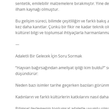
sentetik, emilebilir malzemelere bırakmıştır. Yine 
ilham kaynağı olmuştur.
Bu gelişim süreci, bilimde çeşitliliğin ve farklı bak
kez daha kanıtlar. Çünkü bir fikir ne kadar teknik o
kültürel bilgi ve toplumsal ihtiyaçlarla harmanlanma
—
Adaletli Bir Gelecek İçin Soru Sormak
“Hayvan bağırsağından ameliyat ipliği kim buldu?” so
düşündürür:
Neden bazı isimler tarihe geçerken bazıları görünm
Kadınların ve farklı kültürlerin katkılarını nasıl daha
Bilimsel ilerlemenin toplumsal adaletle uyumlu olmas