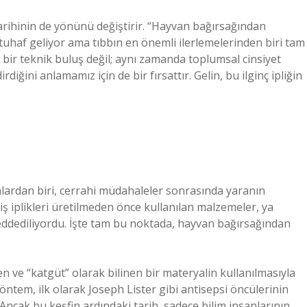
k tarihinin de yönünü değiştirir. “Hayvan bağırsağından
z tuhaf geliyor ama tıbbın en önemli ilerlemelerinden biri tam
bir teknik buluş değil; aynı zamanda toplumsal cinsiyet
dirdiğini anlamamız için de bir fırsattır. Gelin, bu ilginç ipliğin
nlardan biri, cerrahi müdahaleler sonrasında yaranın
ş iplikleri üretilmeden önce kullanılan malzemeler, ya
eddediliyordu. İşte tam bu noktada, hayvan bağırsağından
en ve “katgüt” olarak bilinen bir materyalin kullanılmasıyla
 yöntem, ilk olarak Joseph Lister gibi antisepsi öncülerinin
Ancak bu keşfin ardındaki tarih, sadece bilim insanlarının