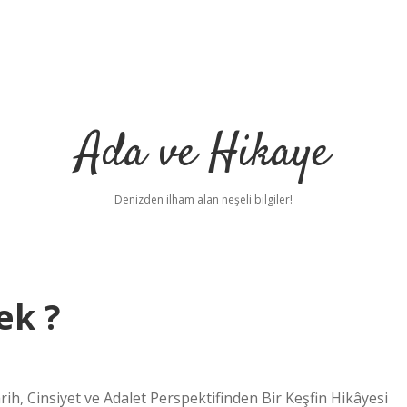
Ada ve Hikaye
Denizden ilham alan neşeli bilgiler!
ek ?
ih, Cinsiyet ve Adalet Perspektifinden Bir Keşfin Hikâyesi