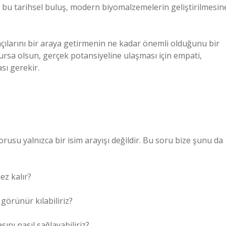
de bu tarihsel buluş, modern biyomalzemelerin geliştirilmesin
ış açılarını bir araya getirmenin ne kadar önemli olduğunu bir
lursa olsun, gerçek potansiyeline ulaşması için empati,
sı gerekir.
rusu yalnızca bir isim arayışı değildir. Bu soru bize şunu da
ez kalır?
 görünür kılabiliriz?
ını nasıl sağlayabiliriz?