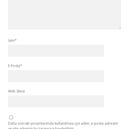
İsim*
E-Posta*
Web Sitesi
Daha sonraki yorumlarımda kullanılması için adım, e-posta adresim
ve site adresim bu tarayıcıya kaydedilsin.