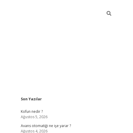
Sidebar
Son Yazılar
ilbet yeni giriş
fa
Kofun nedir ?
Ağustos 5, 2026
Avans otomatiği ne işe yarar ?
Ağustos 4, 2026