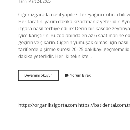
Tarih: Mart 24, 2025
Ciğer ızgarada nasıl yapılır? Tereyağını eritin, chili 
Her tarafını yarım dakika kızartmanız yeterlidir. Ayn
ızgara nasıl terbiye edilir? Derin bir kasede zeytinya
iyice karıştırın. Buzdolabında en az 6 saat marine edi
geçirin ve çıkarın. Ciğerin yumuşak olması için nasıl 
tariflerde pişirme süresi 20-25 dakikayı geçmemelidi
dakika yeterlidir. Her iki teknikte…
Izgara
Devamını okuyun
Yorum Bırak
Ciğer
Nasıl
Yapılır
https://organiksigorta.com
https://batidental.com.t