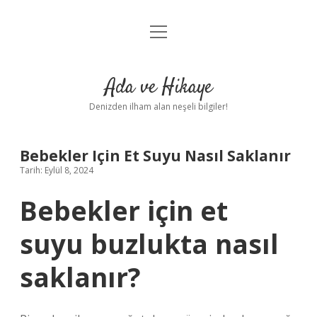
menüyü
Anasayfa
aç
Gizlilik Politikası
Ada ve Hikaye
Yasal Uyarı
Denizden ilham alan neşeli bilgiler!
Hakkımızda
Bebekler Için Et Suyu Nasıl Saklanır
Tarih: Eylül 8, 2024
Bebekler için et
suyu buzlukta nasıl
saklanır?