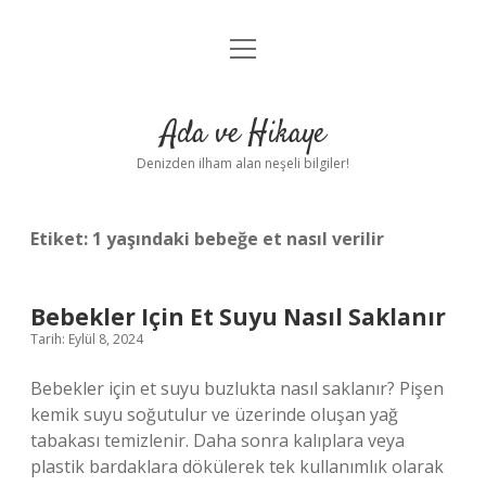
menüyü
Anasayfa
aç
Gizlilik Politikası
Ada ve Hikaye
Yasal Uyarı
Denizden ilham alan neşeli bilgiler!
Hakkımızda
Etiket:
1 yaşındaki bebeğe et nasıl verilir
Bebekler Için Et Suyu Nasıl Saklanır
Tarih: Eylül 8, 2024
Bebekler için et suyu buzlukta nasıl saklanır? Pişen
kemik suyu soğutulur ve üzerinde oluşan yağ
tabakası temizlenir. Daha sonra kalıplara veya
plastik bardaklara dökülerek tek kullanımlık olarak