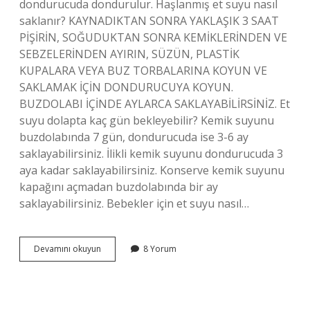
dondurucuda dondurulur. Haşlanmış et suyu nasıl
saklanır? KAYNADIKTAN SONRA YAKLAŞIK 3 SAAT
PİŞİRİN, SOĞUDUKTAN SONRA KEMİKLERİNDEN VE
SEBZELERİNDEN AYIRIN, SÜZÜN, PLASTİK
KUPALARA VEYA BUZ TORBALARINA KOYUN VE
SAKLAMAK İÇİN DONDURUCUYA KOYUN.
BUZDOLABI İÇİNDE AYLARCA SAKLAYABİLİRSİNİZ. Et
suyu dolapta kaç gün bekleyebilir? Kemik suyunu
buzdolabında 7 gün, dondurucuda ise 3-6 ay
saklayabilirsiniz. İlikli kemik suyunu dondurucuda 3
aya kadar saklayabilirsiniz. Konserve kemik suyunu
kapağını açmadan buzdolabında bir ay
saklayabilirsiniz. Bebekler için et suyu nasıl…
Bebekler
Devamını okuyun
8 Yorum
Için
Et
Suyu
Nasıl