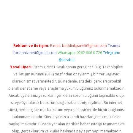
riş
famecasino giriş
ilbet giriş adresi
www.betexper.xyz/
Reklam ve İletişim:
E-mail:
backlinkpaneli@gmail.com
Teams:
forumhizmeti@gmail.com
Whatsapp: 0262 606 0 726
Telegram:
@karabul
Yasal Uyarı:
Sitemiz, 5651 Sayılı Kanun gereğince Bilgi Teknolojileri
ve İletişim Kurumu (BTK) tarafından onaylanmış bir Yer Sağlayıcı
olarak hizmet vermektedir. Bu nedenle, sitedeki içerikleri proaktif
olarak denetleme veya araştırma yükümlülüğümüz bulunmamaktadır.
Ancak, üyelerimiz yazdıkları içeriklerin sorumluluğunu taşımakta olup,
siteye üye olarak bu sorumluluğu kabul etmiş sayılırlar. Bu internet
sitesi, herhangi bir marka, kurum veya şahıs şirketi ile hiçbir bağlantısı
bulunmamaktadır. Sitede yalnızca kendi hazırladığımız makaleler
paylaşılmaktadır. Burada yer alan içerikler haber niteliği taşımamakta
olup, gerçek kurum ve kişiler hakkında paylaşım yapılmamaktadır.