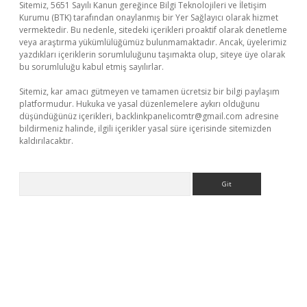
Sitemiz, 5651 Sayılı Kanun gereğince Bilgi Teknolojileri ve İletişim
Kurumu (BTK) tarafından onaylanmış bir Yer Sağlayıcı olarak hizmet
vermektedir. Bu nedenle, sitedeki içerikleri proaktif olarak denetleme
veya araştırma yükümlülüğümüz bulunmamaktadır. Ancak, üyelerimiz
yazdıkları içeriklerin sorumluluğunu taşımakta olup, siteye üye olarak
bu sorumluluğu kabul etmiş sayılırlar.
Sitemiz, kar amacı gütmeyen ve tamamen ücretsiz bir bilgi paylaşım
platformudur. Hukuka ve yasal düzenlemelere aykırı olduğunu
düşündüğünüz içerikleri,
backlinkpanelicomtr@gmail.com
adresine
bildirmeniz halinde, ilgili içerikler yasal süre içerisinde sitemizden
kaldırılacaktır.
Arama
no giriş
ilbet giriş adresi
www.betexper.xyz/