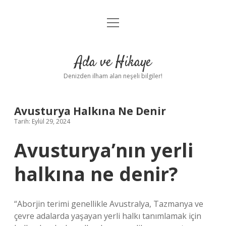
menüyü
Anasayfa
aç
Gizlilik Politikası
Ada ve Hikaye
Yasal Uyarı
Denizden ilham alan neşeli bilgiler!
Hakkımızda
Avusturya Halkına Ne Denir
Tarih: Eylül 29, 2024
Avusturya’nın yerli
halkına ne denir?
“Aborjin terimi genellikle Avustralya, Tazmanya ve
çevre adalarda yaşayan yerli halkı tanımlamak için