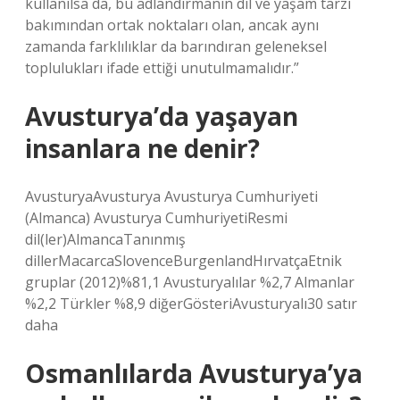
kullanılsa da, bu adlandırmanın dil ve yaşam tarzı
bakımından ortak noktaları olan, ancak aynı
zamanda farklılıklar da barındıran geleneksel
toplulukları ifade ettiği unutulmamalıdır.”
Avusturya’da yaşayan
insanlara ne denir?
AvusturyaAvusturya Avusturya Cumhuriyeti
(Almanca) Avusturya CumhuriyetiResmi
dil(ler)AlmancaTanınmış
dillerMacarcaSlovenceBurgenlandHırvatçaEtnik
gruplar (2012)%81,1 Avusturyalılar %2,7 Almanlar
%2,2 Türkler %8,9 diğerGösteriAvusturyalı30 satır
daha
Osmanlılarda Avusturya’ya