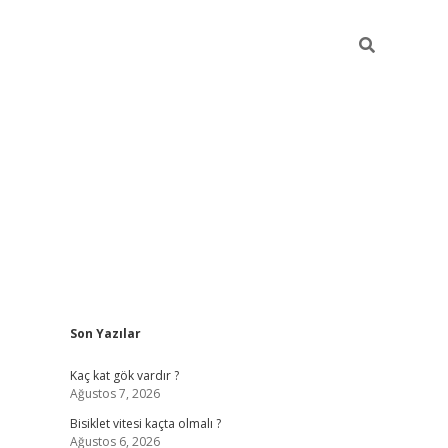
Sidebar
Son Yazılar
ilbet yeni giriş
famecasino g
Kaç kat gök vardır ?
Ağustos 7, 2026
Bisiklet vitesi kaçta olmalı ?
Ağustos 6, 2026