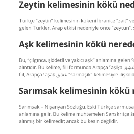
Zeytin kelimesinin kökü ned
Türkçe “zeytin” kelimesinin kökeni İbranice “zait”
gelen Türkler, Arap etkisi nedeniyle önce “zeytun”, 
Aşk kelimesinin kökü nerede
Bu, “çılgınca, şiddetli ve yakıcı aşk” anlamına gelen ˁşḳ kökünden 
alıntıdır. Bu kelime, fiil formunda Arapça ˁaşiḳa عَشِقَ “aşık olmak, kucaklamak, tutunmak” fiilinin mastarıdır. Bu
fiil, Arapça ˁaşaḳ عَشَق “sarmaşık” kelimesiyle ilişkili
Sarımsak kelimesinin kökü 
Sarımsak – Nişanyan Sözlüğü. Eski Türkçe sarmusa
anlamına gelir. Bu kelime muhtemelen Sanskritçe śr
alınmış bir kelimedir; ancak bu kesin değildir.