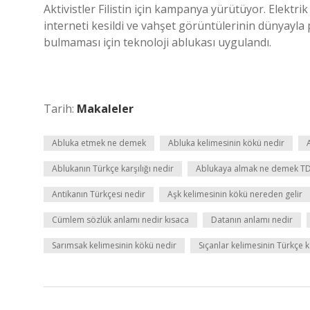
Aktivistler Filistin için kampanya yürütüyor. Elektri
interneti kesildi ve vahşet görüntülerinin dünyayla
bulmaması için teknoloji ablukası uygulandı.
Tarih:
Makaleler
Abluka etmek ne demek
Abluka kelimesinin kökü nedir
Ablukanın Türkçe karşılığı nedir
Ablukaya almak ne demek T
Antikanın Türkçesi nedir
Aşk kelimesinin kökü nereden gelir
Cümlem sözlük anlamı nedir kısaca
Datanın anlamı nedir
Sarımsak kelimesinin kökü nedir
Sıçanlar kelimesinin Türkçe ka