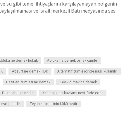
k ve su gibi temel ihtiyaçlarını karşılayamayan bölgenin
 paylaşılmaması ve İsrail merkezli Batı medyasında ses
Abluka ne demek hukuk
Abluka ne demek örnek cümle
DK
Absurt ne demek TDK
Alternatif cümle içinde nasıl kullanılır
Basit ad cümlesi ne demek
Çevik olmak ne demek
Dijital abluka nedir
Kıta ablukası kavramı neyi ifade eder
rşılığı nedir
Zeytin kelimesinin kökü nedir