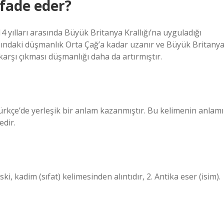
ifade eder?
4 yılları arasında Büyük Britanya Krallığı’na uyguladığı
sındaki düşmanlık Orta Çağ’a kadar uzanır ve Büyük Britany
karşı çıkması düşmanlığı daha da artırmıştır.
ürkçe’de yerleşik bir anlam kazanmıştır. Bu kelimenin anlamı
edir.
i, kadim (sıfat) kelimesinden alıntıdır, 2. Antika eser (isim).