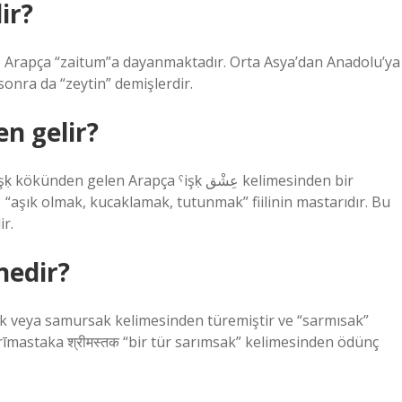
ir?
 ve Arapça “zaitum”a dayanmaktadır. Orta Asya’dan Anadolu’ya
sonra da “zeytin” demişlerdir.
n gelir?
gelen Arapça ˁişḳ عِشْق kelimesinden bir
dir.
nedir?
k veya samursak kelimesinden türemiştir ve “sarmısak”
īmastaka श्रीमस्तक “bir tür sarımsak” kelimesinden ödünç