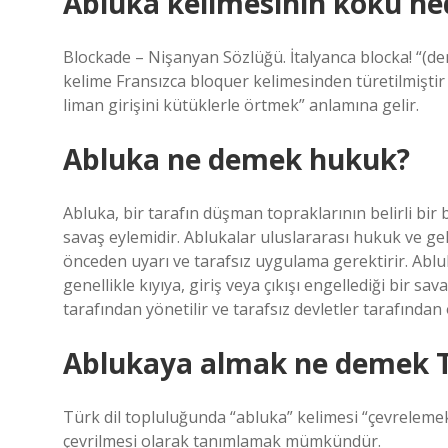
Abluka kelimesinin kökü ne
Blockade – Nişanyan Sözlüğü. İtalyanca blocka! “(de
kelime Fransızca bloquer kelimesinden türetilmiştir 
liman girişini kütüklerle örtmek” anlamına gelir.
Abluka ne demek hukuk?
Abluka, bir tarafın düşman topraklarının belirli bir b
savaş eylemidir. Ablukalar uluslararası hukuk ve gel
önceden uyarı ve tarafsız uygulama gerektirir. Ablu
genellikle kıyıya, giriş veya çıkışı engellediği bir s
tarafından yönetilir ve tarafsız devletler tarafında
Ablukaya almak ne demek 
Türk dil topluluğunda “abluka” kelimesi “çevrelemek” 
çevrilmesi olarak tanımlamak mümkündür.