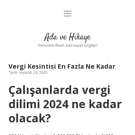
menüyü
Anasayfa
aç
Gizlilik Politikası
Ada ve Hikaye
Yasal Uyarı
Denizden ilham alan neşeli bilgiler!
Hakkımızda
Vergi Kesintisi En Fazla Ne Kadar
Tarih: Haziran 29, 2025
Çalışanlarda vergi
dilimi 2024 ne kadar
olacak?