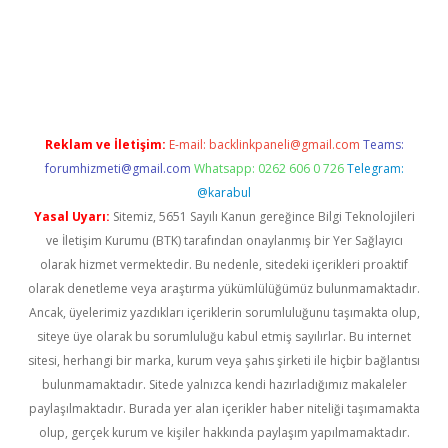
no giriş
ilbet giriş adresi
www.betexper.xyz/
Reklam ve İletişim:
E-mail:
backlinkpaneli@gmail.com
Teams:
forumhizmeti@gmail.com
Whatsapp: 0262 606 0 726
Telegram:
@karabul
Yasal Uyarı:
Sitemiz, 5651 Sayılı Kanun gereğince Bilgi Teknolojileri
ve İletişim Kurumu (BTK) tarafından onaylanmış bir Yer Sağlayıcı
olarak hizmet vermektedir. Bu nedenle, sitedeki içerikleri proaktif
olarak denetleme veya araştırma yükümlülüğümüz bulunmamaktadır.
Ancak, üyelerimiz yazdıkları içeriklerin sorumluluğunu taşımakta olup,
siteye üye olarak bu sorumluluğu kabul etmiş sayılırlar. Bu internet
sitesi, herhangi bir marka, kurum veya şahıs şirketi ile hiçbir bağlantısı
bulunmamaktadır. Sitede yalnızca kendi hazırladığımız makaleler
paylaşılmaktadır. Burada yer alan içerikler haber niteliği taşımamakta
olup, gerçek kurum ve kişiler hakkında paylaşım yapılmamaktadır.