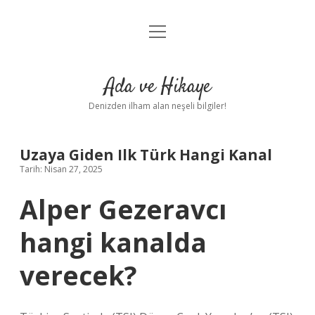
menüyü
Anasayfa
aç
Gizlilik Politikası
Ada ve Hikaye
Yasal Uyarı
Denizden ilham alan neşeli bilgiler!
Hakkımızda
Uzaya Giden Ilk Türk Hangi Kanal
Tarih: Nisan 27, 2025
Alper Gezeravcı
hangi kanalda
verecek?