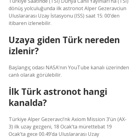
Türkiye Saatinde (TSI) Dünya Canlı Yayınları’na (TSI)
dönüş yolculuğunda ilk astronot Alper Gezeravciun
Uluslararası Uzay İstasyonu (ISS) saat 15: 00’den
itibaren izlenebilir.
Uzaya giden Türk nereden
izlenir?
Başlangıç ​​odası NASA’nın YouTube kanalı üzerinden
canlı olarak görülebilir.
İlk Türk astronot hangi
kanalda?
Türkiye Alper Gezeravci’nk Axiom Mission 3’ün (AX-
3) ilk uzay gezgeni, 18 Ocak’ta mürettebat 19
Ocak’ta gece 00.49’da Uluslararası Uzay