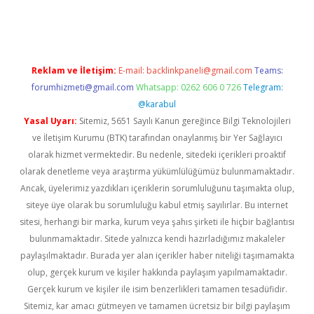
ino giriş
ilbet giriş adresi
www.betexper.xyz/
Reklam ve İletişim:
E-mail:
backlinkpaneli@gmail.com
Teams:
forumhizmeti@gmail.com
Whatsapp: 0262 606 0 726
Telegram:
@karabul
Yasal Uyarı:
Sitemiz, 5651 Sayılı Kanun gereğince Bilgi Teknolojileri
ve İletişim Kurumu (BTK) tarafından onaylanmış bir Yer Sağlayıcı
olarak hizmet vermektedir. Bu nedenle, sitedeki içerikleri proaktif
olarak denetleme veya araştırma yükümlülüğümüz bulunmamaktadır.
Ancak, üyelerimiz yazdıkları içeriklerin sorumluluğunu taşımakta olup,
siteye üye olarak bu sorumluluğu kabul etmiş sayılırlar. Bu internet
sitesi, herhangi bir marka, kurum veya şahıs şirketi ile hiçbir bağlantısı
bulunmamaktadır. Sitede yalnızca kendi hazırladığımız makaleler
paylaşılmaktadır. Burada yer alan içerikler haber niteliği taşımamakta
olup, gerçek kurum ve kişiler hakkında paylaşım yapılmamaktadır.
Gerçek kurum ve kişiler ile isim benzerlikleri tamamen tesadüfidir.
Sitemiz, kar amacı gütmeyen ve tamamen ücretsiz bir bilgi paylaşım