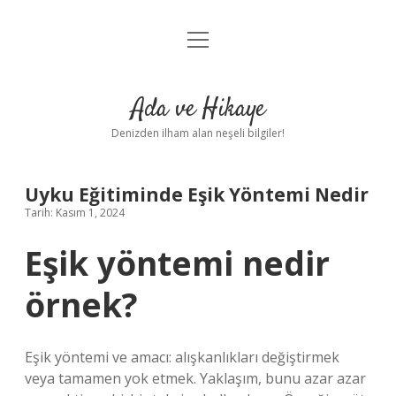
menüyü
Anasayfa
aç
Gizlilik Politikası
Ada ve Hikaye
Yasal Uyarı
Denizden ilham alan neşeli bilgiler!
Hakkımızda
Uyku Eğitiminde Eşik Yöntemi Nedir
Tarih: Kasım 1, 2024
Eşik yöntemi nedir
örnek?
Eşik yöntemi ve amacı: alışkanlıkları değiştirmek
veya tamamen yok etmek. Yaklaşım, bunu azar azar