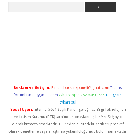
Arama
no giriş
ilbet giriş adresi
www.betexper.xyz/
Reklam ve İletişim:
E-mail:
backlinkpaneli@gmail.com
Teams:
forumhizmeti@gmail.com
Whatsapp: 0262 606 0 726
Telegram:
@karabul
Yasal Uyarı:
Sitemiz, 5651 Sayılı Kanun gereğince Bilgi Teknolojileri
ve İletişim Kurumu (BTK) tarafından onaylanmış bir Yer Sağlayıcı
olarak hizmet vermektedir. Bu nedenle, sitedeki içerikleri proaktif
olarak denetleme veya araştırma yükümlülüğümüz bulunmamaktadır.