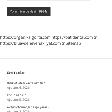
https://organiksigorta.com
https://batidental.com.tr
https://bluevdenevenakliyat.com.tr
Sitemap
Sidebar
Son Yazılar
Bisiklet vitesi kaçta olmalı ?
Ağustos 6, 2026
Kofun nedir ?
Ağustos 5, 2026
Avans otomatiği ne işe yarar ?
Ağustos 4, 2026