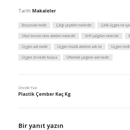
Tarih:
Makaleler
Bouzouki nedir
Çalgı çeşitleri nelerdir
Çelik üçgen ne işe
Okul öncesi ritim aletleri nelerdir
Orff çalgıları nelerdir
S
Üçgen adı nedir
Üçgen müzik aletinin adı ne
Üçgen nedi
Üçgen zil nedir kısaca
Üflemeli çalgının adı nedir
Önceki Yazı
Plastik Çember Kaç Kg
Bir yanıt yazın