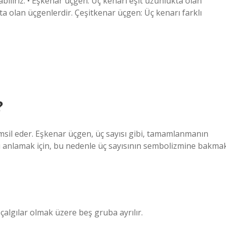
iliriz. • Eşkenar üçgen: Üç kenarı eşit uzunlukta olan
kta olan üçgenlerdir. Çeşitkenar üçgen: Üç kenarı farklı
?
temsil eder. Eşkenar üçgen, üç sayısı gibi, tamamlanmanın
i anlamak için, bu nedenle üç sayısının sembolizmine bakma
li çalgılar olmak üzere beş gruba ayrılır.