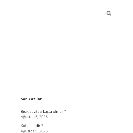
Sidebar
Son Yazılar
ilbet yeni giriş
famecasino
Bisiklet vitesi kaçta olmalı ?
Ağustos 6, 2026
Kofun nedir ?
Ağustos 5, 2026