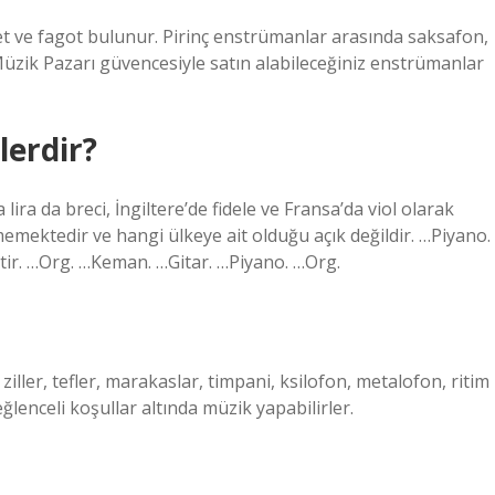
net ve fagot bulunur. Pirinç enstrümanlar arasında saksafon,
zik Pazarı güvencesiyle satın alabileceğiniz enstrümanlar
lerdir?
lira da breci, İngiltere’de fidele ve Fransa’da viol olarak
inmemektedir ve hangi ülkeye ait olduğu açık değildir. …Piyano.
tir. …Org. …Keman. …Gitar. …Piyano. …Org.
, ziller, tefler, marakaslar, timpani, ksilofon, metalofon, ritim
eğlenceli koşullar altında müzik yapabilirler.