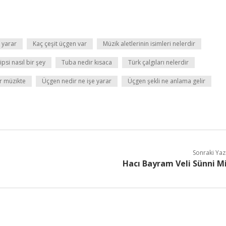
 yarar
Kaç çeşit üçgen var
Müzik aletlerinin isimleri nelerdir
ipsi nasıl bir şey
Tuba nedir kısaca
Türk çalgıları nelerdir
r müzikte
Üçgen nedir ne işe yarar
Üçgen şekli ne anlama gelir
Sonraki Yaz
Hacı Bayram Veli Sünni M