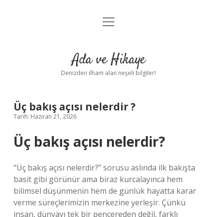
menüyü
Anasayfa
aç
Gizlilik Politikası
Ada ve Hikaye
Yasal Uyarı
Denizden ilham alan neşeli bilgiler!
Hakkımızda
Üç bakış açısı nelerdir ?
Tarih: Haziran 21, 2026
Üç bakış açısı nelerdir?
“Üç bakış açısı nelerdir?” sorusu aslında ilk bakışta
basit gibi görünür ama biraz kurcalayınca hem
bilimsel düşünmenin hem de günlük hayatta karar
verme süreçlerimizin merkezine yerleşir. Çünkü
insan, dünyayı tek bir pencereden değil, farklı