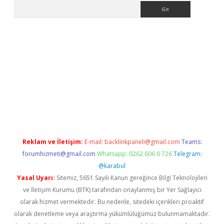
Arama
riş
ilbet giriş adresi
www.betexper.xyz/
Reklam ve İletişim:
E-mail:
backlinkpaneli@gmail.com
Teams:
forumhizmeti@gmail.com
Whatsapp: 0262 606 0 726
Telegram:
@karabul
Yasal Uyarı:
Sitemiz, 5651 Sayılı Kanun gereğince Bilgi Teknolojileri
ve İletişim Kurumu (BTK) tarafından onaylanmış bir Yer Sağlayıcı
olarak hizmet vermektedir. Bu nedenle, sitedeki içerikleri proaktif
olarak denetleme veya araştırma yükümlülüğümüz bulunmamaktadır.