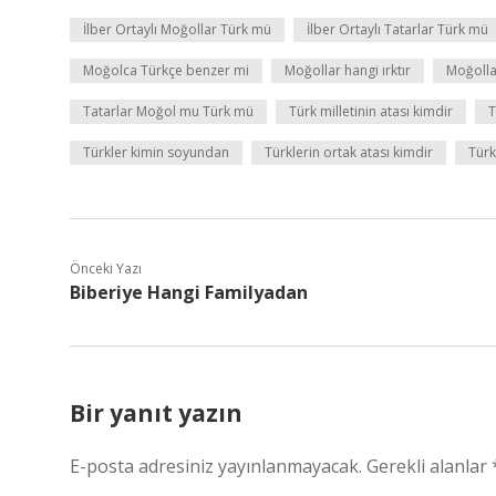
İlber Ortaylı Moğollar Türk mü
İlber Ortaylı Tatarlar Türk mü
Moğolca Türkçe benzer mi
Moğollar hangi ırktır
Moğolla
Tatarlar Moğol mu Türk mü
Türk milletinin atası kimdir
T
Türkler kimin soyundan
Türklerin ortak atası kimdir
Türk
Önceki Yazı
Biberiye Hangi Familyadan
Bir yanıt yazın
E-posta adresiniz yayınlanmayacak.
Gerekli alanlar