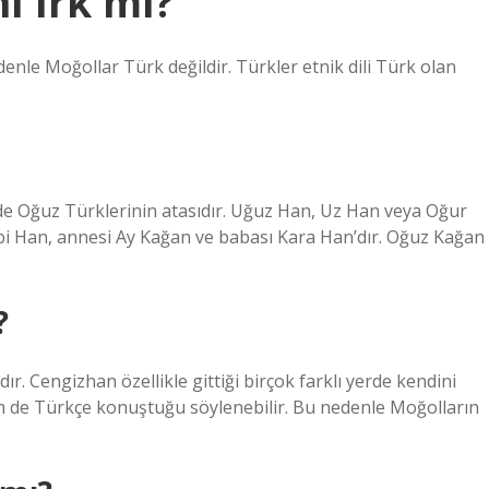
ı ırk mı?
denle Moğollar Türk değildir. Türkler etnik dili Türk olan
de Oğuz Türklerinin atasıdır. Uğuz Han, Uz Han veya Oğur
bi Han, annesi Ay Kağan ve babası Kara Han’dır. Oğuz Kağan
?
. Cengizhan özellikle gittiği birçok farklı yerde kendini
 de Türkçe konuştuğu söylenebilir. Bu nedenle Moğolların