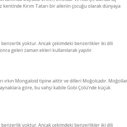
z kentinde Kırım Tatarı bir ailenin çocuğu olarak dünyaya
enzerlik yoktur. Ancak çekimdeki benzerlikler iki dili
 sonra gelen zaman ekleri kullanılarak yapılır.
rı ırkın Mongaloid tipine aittir ve dilleri Moğolcadır. Moğolla
ı kaynaklara göre, bu vahşi kabile Gobi Çölü’nde küçük
enzerlik yoktur. Ancak çekimdeki benzerlikler iki dili