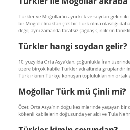
Türkler ile Moğollar akraba
Türkler ve Moğollar’ın aynı kök ve soydan gelen ik
bir Moğol olmaktan çok bir Türk olma olasılığı daha
değil, aynı zamanda tarafsız çağdaş Çinlilerin tanıklık
Türkler hangi soydan gelir?
10. yüzyılda Orta Asya’dan, çoğunlukla İran üzerin
üzere birçok kabile Türkler adı altında gruplandırı
Türk ırkının Türkçe konuşan topluluklarının ortak 
Moğollar Türk mü Çinli mi?
Özet. Orta Asya’nın doğu kesimlerinde yaşayan bir o
kökenli kabilelerin doğusunda yer aldı ve Tula Nehri’
Türkler kimin soyundan?