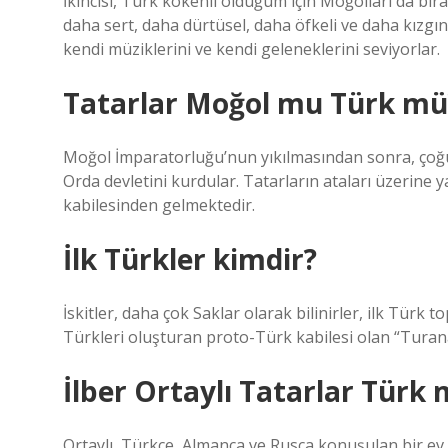
İkincisi, Türk kökenli olduğum için Moğolları da bir
daha sert, daha dürtüsel, daha öfkeli ve daha kızgın 
kendi müziklerini ve kendi geleneklerini seviyorlar.
Tatarlar Moğol mu Türk mü
Moğol İmparatorluğu’nun yıkılmasından sonra, çoğun
Orda devletini kurdular. Tatarların ataları üzerine 
kabilesinden gelmektedir.
İlk Türkler kimdir?
İskitler, daha çok Saklar olarak bilinirler, ilk Türk t
Türkleri oluşturan proto-Türk kabilesi olan “Turana
İlber Ortaylı Tatarlar Türk
Ortaylı, Türkçe, Almanca ve Rusça konuşulan bir e