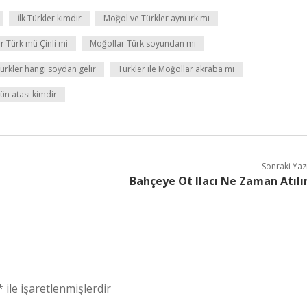
İlk Türkler kimdir
Moğol ve Türkler aynı ırk mı
r Türk mü Çinli mi
Moğollar Türk soyundan mı
ürkler hangi soydan gelir
Türkler ile Moğollar akraba mı
ün atası kimdir
Sonraki Yaz
Bahçeye Ot Ilacı Ne Zaman Atılı
*
ile işaretlenmişlerdir