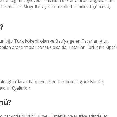
az tanıdığımı söyleyebilirim. Biz Türkler olarak Moğollardan
bir milletiz. Moğollar aşırı kontrollü bir millet. Üçüncüsü,
?
luğu Türk kökenli olan ve Batı’ya gelen Tatarlar, Altın
yapılan araştırmalar sonsuz olsa da, Tatarlar Türklerin Kıpça
opluluğu olarak kabul edilirler. Tarihçilere göre İskitler,
id”in üyeleridir.
 mü?
v ortamında büyüdü. Enver, Emeldar ve Nuriye adında üç