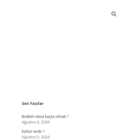
Sidebar
Son Yazılar
ilbet yeni giriş
famecasino g
Bisiklet vitesi kaçta olmalı ?
Ağustos 6, 2026
Kofun nedir ?
Ağustos 5, 2026