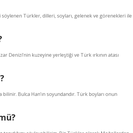
öylenen Türkler, dilleri, soyları, gelenek ve görenekleri ile
?
zar Denizi’nin kuzeyine yerleştiği ve Türk ırkının atası
r?
a bilinir. Bulca Han’ın soyundandır. Türk boyları onun
 mü?