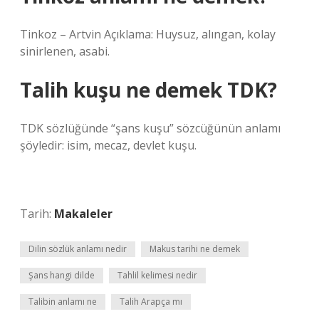
Tinkoz – Artvin Açıklama: Huysuz, alıngan, kolay
sinirlenen, asabi.
Talih kuşu ne demek TDK?
TDK sözlüğünde “şans kuşu” sözcüğünün anlamı
şöyledir: isim, mecaz, devlet kuşu.
Tarih:
Makaleler
Dilin sözlük anlamı nedir
Makus tarihi ne demek
Şans hangi dilde
Tahlil kelimesi nedir
Talibin anlamı ne
Talih Arapça mı