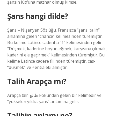
şansın lütfuna mazhar olmuş kimse.
Şans hangi dilde?
Şans – Nişanyan Sözlüğü. Fransızca “şans, talih”
anlamına gelen “chance” kelimesinden türemiştir.
Bu kelime Latince cadentia “1” kelimesinden gelir.
“Düşmek, kaderine boyun eğmek, karşısına çıkmak,
kaderini ele geçirmek” kelimesinden türemiştir. Bu
kelime Latince cadēre fiilinden türemiştir, cas-
“düşmek” ve +entia eki almıştır.
Talih Arapça mı?
Arapça ṭāliˁ طالع kökünden gelen bir kelimedir ve
“yükselen yıldız, şans” anlamına gelir.
Talibin anlamı ne?