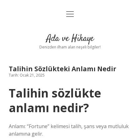
menüyü
Anasayfa
aç
Gizlilik Politikası
Ada ve Hikaye
Yasal Uyarı
Denizden ilham alan neşeli bilgiler!
Hakkımızda
Talihin Sözlükteki Anlamı Nedir
Tarih: Ocak 21, 2025
Talihin sözlükte
anlamı nedir?
Anlamı: “Fortune” kelimesi talih, şans veya mutluluk
anlamına gelir.