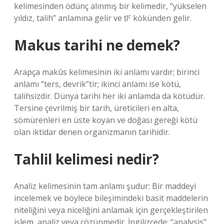
kelimesinden ödünç alınmış bir kelimedir, “yükselen
yıldız, talih” anlamına gelir ve ṭlˁ kökünden gelir.
Makus tarihi ne demek?
Arapça makûs kelimesinin iki anlamı vardır; birinci
anlamı “ters, devrik”tir; ikinci anlamı ise kötü,
talihsizdir. Dünya tarihi her iki anlamda da kötüdür.
Tersine çevrilmiş bir tarih, üreticileri en alta,
sömürenleri en üste koyan ve doğası gereği kötü
olan iktidar denen organizmanın tarihidir.
Tahlil kelimesi nedir?
Analiz kelimesinin tam anlamı şudur: Bir maddeyi
incelemek ve böylece bileşimindeki basit maddelerin
niteliğini veya niceliğini anlamak için gerçekleştirilen
işlem, analiz veya çözünmedir. İngilizcede; “analysis”,