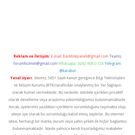
ino giriş
ilbet giriş adresi
www.betexper.xyz/
Reklam ve İletişim:
E-mail:
backlinkpaneli@gmail.com
Teams:
forumhizmeti@gmail.com
Whatsapp: 0262 606 0 726
Telegram:
@karabul
Yasal Uyarı:
Sitemiz, 5651 Sayılı Kanun gereğince Bilgi Teknolojileri
ve İletişim Kurumu (BTK) tarafından onaylanmış bir Yer Sağlayıcı
olarak hizmet vermektedir. Bu nedenle, sitedeki içerikleri proaktif
olarak denetleme veya araştırma yükümlülüğümüz bulunmamaktadır.
Ancak, üyelerimiz yazdıkları içeriklerin sorumluluğunu taşımakta olup,
siteye üye olarak bu sorumluluğu kabul etmiş sayılırlar. Bu internet
sitesi, herhangi bir marka, kurum veya şahıs şirketi ile hiçbir bağlantısı
bulunmamaktadır. Sitede yalnızca kendi hazırladığımız makaleler