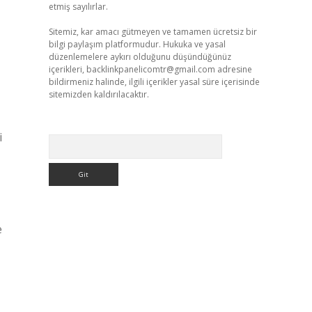
etmiş sayılırlar.
Sitemiz, kar amacı gütmeyen ve tamamen ücretsiz bir
bilgi paylaşım platformudur. Hukuka ve yasal
düzenlemelere aykırı olduğunu düşündüğünüz
içerikleri,
backlinkpanelicomtr@gmail.com
adresine
bildirmeniz halinde, ilgili içerikler yasal süre içerisinde
sitemizden kaldırılacaktır.
i
Arama
e