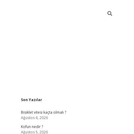
Sidebar
Son Yazılar
ilbet yeni giriş
famecasino g
Bisiklet vitesi kaçta olmalı ?
Ağustos 6, 2026
Kofun nedir ?
Ağustos 5, 2026