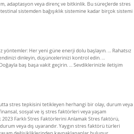
m, adaptasyon veya direnç ve bitkinlik. Bu süreçlerde stres
ntestinal sistemden bağışıklık sistemine kadar birçok sistemi
niz yöntemler: Her yeni güne enerji dolu başlayın. … Rahatsız
endinizi dinleyin, düşüncelerinizi kontrol edin. …
oğayla baş başa vakit geçirin. … Sevdiklerinizle iletişim
utta stres tepkisini tetikleyen herhangi bir olay, durum veya
finansal, sosyal ve iş stres faktörleri veya yaşam
 2023 Farklı Stres Faktörlerini Anlamak Stres faktörü,
, durum veya dış uyarandır. Yaygın stres faktörü türleri
a yaşam değişikliklerinden kaynaklananlar bulunur.