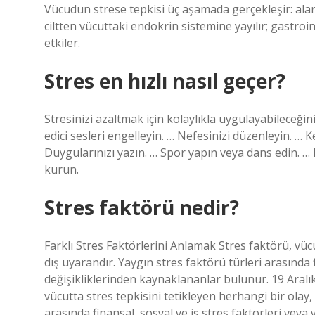
Vücudun strese tepkisi üç aşamada gerçekleşir: alar
ciltten vücuttaki endokrin sistemine yayılır; gastroi
etkiler.
Stres en hızlı nasıl geçer?
Stresinizi azaltmak için kolaylıkla uygulayabileceği
edici sesleri engelleyin. … Nefesinizi düzenleyin. … K
Duygularınızı yazın. … Spor yapın veya dans edin. … D
kurun.
Stres faktörü nedir?
Farklı Stres Faktörlerini Anlamak Stres faktörü, vüc
dış uyarandır. Yaygın stres faktörü türleri arasında 
değişikliklerinden kaynaklananlar bulunur. 19 Aralık
vücutta stres tepkisini tetikleyen herhangi bir olay
arasında finansal, sosyal ve iş stres faktörleri vey