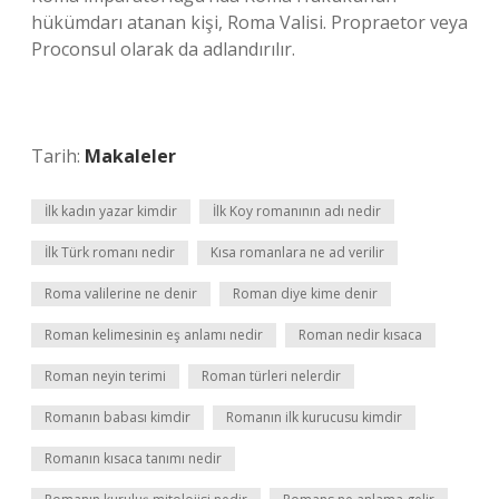
hükümdarı atanan kişi, Roma Valisi. Propraetor veya
Proconsul olarak da adlandırılır.
Tarih:
Makaleler
İlk kadın yazar kimdir
İlk Koy romanının adı nedir
İlk Türk romanı nedir
Kısa romanlara ne ad verilir
Roma valilerine ne denir
Roman diye kime denir
Roman kelimesinin eş anlamı nedir
Roman nedir kısaca
Roman neyin terimi
Roman türleri nelerdir
Romanın babası kimdir
Romanın ilk kurucusu kimdir
Romanın kısaca tanımı nedir