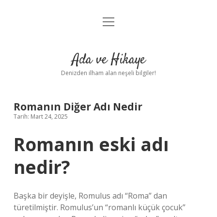
menüyü
Anasayfa
aç
Gizlilik Politikası
Ada ve Hikaye
Yasal Uyarı
Denizden ilham alan neşeli bilgiler!
Hakkımızda
Romanın Diğer Adı Nedir
Tarih: Mart 24, 2025
Romanın eski adı
nedir?
Başka bir deyişle, Romulus adı “Roma” dan
türetilmiştir. Romulus’un “romanlı küçük çocuk”