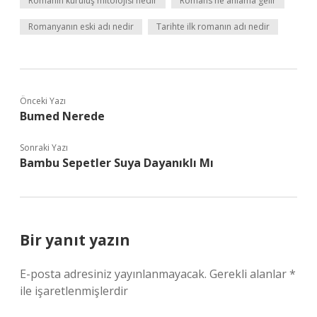
Romanın kuruluş mitolojisi nedir
Romans ne anlama gelir
Romanyanın eski adı nedir
Tarihte ilk romanın adı nedir
Önceki Yazı
Bumed Nerede
Sonraki Yazı
Bambu Sepetler Suya Dayanıklı Mı
Bir yanıt yazın
E-posta adresiniz yayınlanmayacak.
Gerekli alanlar
*
ile işaretlenmişlerdir