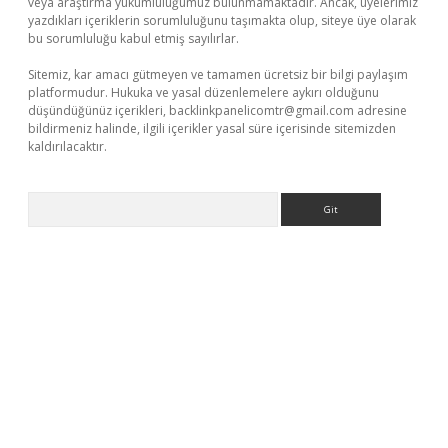
veya araştırma yükümlülüğümüz bulunmamaktadır. Ancak, üyelerimiz
yazdıkları içeriklerin sorumluluğunu taşımakta olup, siteye üye olarak
bu sorumluluğu kabul etmiş sayılırlar.
Sitemiz, kar amacı gütmeyen ve tamamen ücretsiz bir bilgi paylaşım
platformudur. Hukuka ve yasal düzenlemelere aykırı olduğunu
düşündüğünüz içerikleri,
backlinkpanelicomtr@gmail.com
adresine
bildirmeniz halinde, ilgili içerikler yasal süre içerisinde sitemizden
kaldırılacaktır.
Arama
casino giriş
ilbet giriş adresi
www.betexper.xyz/