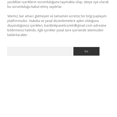
yazdıkları içeriklerin sorumluluğunu taşımakta olup, siteye üye olarak
bu sorumluluğu kabul etmiş sayılırlar.
Sitemiz, kar amacı gütmeyen ve tamamen ücretsiz bir bilgi paylaşım
platformudur. Hukuka ve yasal düzenlemelere aykırı olduğunu
düşündüğünüz içerikleri,
backlinkpanelicomtr@gmail.com
adresine
bildirmeniz halinde, ilgili içerikler yasal süre içerisinde sitemizden
kaldırılacaktır.
Arama
ino giriş
ilbet giriş adresi
www.betexper.xyz/