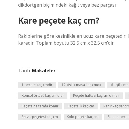
dikdörtgen biçimindeki kağıt veya bez parçası.
Kare peçete kaç cm?
Rakiplerine göre kesinlikle en ucuz kare peçetedir.
karedir. Toplam boyutu 32,5 cm x 32,5 cm’dir.
Tarih:
Makaleler
1 peçete kaç cmdir
12 kişilik masa kaç cmdir
6 kişilik m
Konsol örtüsü kaç cm olur
Peçete halkası kaç cm olmalı
Peçete ne tarafa konur
Peçetelik kaç cm
Ranir kaç santi
Servis peçetesi kaç cm
Solo peçete kaç cm
Sunum peçete