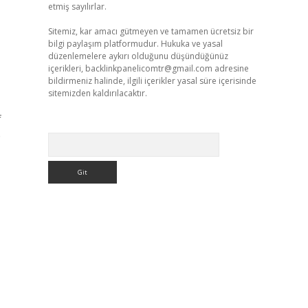
etmiş sayılırlar.
Sitemiz, kar amacı gütmeyen ve tamamen ücretsiz bir
bilgi paylaşım platformudur. Hukuka ve yasal
düzenlemelere aykırı olduğunu düşündüğünüz
içerikleri,
backlinkpanelicomtr@gmail.com
adresine
bildirmeniz halinde, ilgili içerikler yasal süre içerisinde
sitemizden kaldırılacaktır.
f
e
Arama