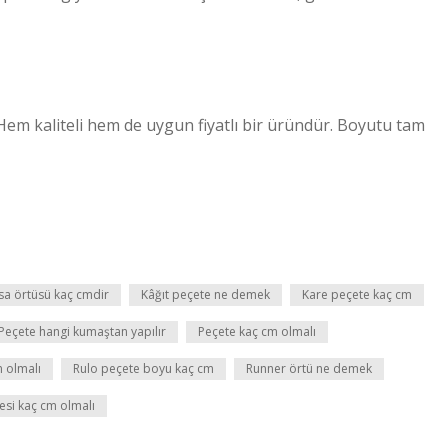
 Hem kaliteli hem de uygun fiyatlı bir üründür. Boyutu tam
asa örtüsü kaç cmdir
Kâğıt peçete ne demek
Kare peçete kaç cm
Peçete hangi kumaştan yapılır
Peçete kaç cm olmalı
m olmalı
Rulo peçete boyu kaç cm
Runner örtü ne demek
si kaç cm olmalı