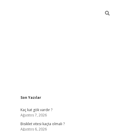
Sidebar
Son Yazılar
ilbet yeni giriş
famecasino g
Kaç kat gök vardır ?
Ağustos 7, 2026
Bisiklet vitesi kaçta olmalı ?
Ağustos 6, 2026