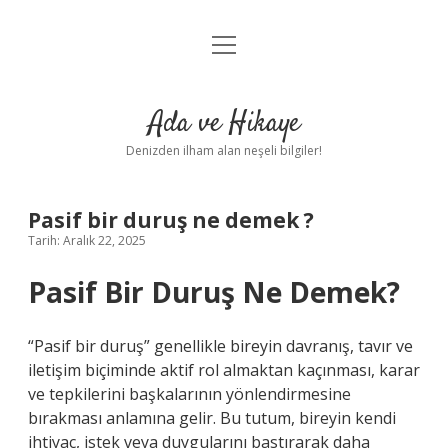
menüyü
Anasayfa
aç
Gizlilik Politikası
Ada ve Hikaye
Yasal Uyarı
Denizden ilham alan neşeli bilgiler!
Hakkımızda
Pasif bir duruş ne demek ?
Tarih: Aralık 22, 2025
Pasif Bir Duruş Ne Demek?
“Pasif bir duruş” genellikle bireyin davranış, tavır ve
iletişim biçiminde aktif rol almaktan kaçınması, karar
ve tepkilerini başkalarının yönlendirmesine
bırakması anlamına gelir. Bu tutum, bireyin kendi
ihtiyaç, istek veya duygularını bastırarak daha