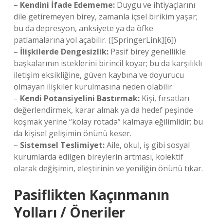
–
Kendini İfade Edememe:
Duygu ve ihtiyaçlarını
dile getiremeyen birey, zamanla içsel birikim yaşar;
bu da depresyon, anksiyete ya da öfke
patlamalarına yol açabilir. ([SpringerLink][6])
–
İlişkilerde Dengesizlik:
Pasif birey genellikle
başkalarının isteklerini birincil koyar; bu da karşılıklı
iletişim eksikliğine, güven kaybına ve doyurucu
olmayan ilişkiler kurulmasına neden olabilir.
–
Kendi Potansiyelini Bastırmak:
Kişi, fırsatları
değerlendirmek, karar almak ya da hedef peşinde
koşmak yerine “kolay rotada” kalmaya eğilimlidir; bu
da kişisel gelişimin önünü keser.
–
Sistemsel Teslimiyet:
Aile, okul, iş gibi sosyal
kurumlarda edilgen bireylerin artması, kolektif
olarak değişimin, eleştirinin ve yeniliğin önünü tıkar.
Pasiflikten Kaçınmanın
Yolları / Öneriler