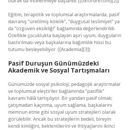
olarak da incelenmeye başlandı. ([oxfordre.com][2])
Eğitim, terapötik ve toplumsal araştırmalarda, pasif
davranış “üretilmiş kölelik”, “duygusal teslimiyet” ya
da “özgüven eksikliği” bağlamında değerlendirildi.
Özellikle çocuklukta başlayan aşırı uyum, duyguların
bastırılması veya başkalarına bağımlılık hissi bu
tutumu besleyebiliyor. ([Academia][3])
Pasif Duruşun Günümüzdeki
Akademik ve Sosyal Tartışmaları
Günümüzde sosyal psikoloji, pedagojik araştırmalar
ve toplumsal eleştiriler bağlamında “pasiflik”
kavramı hâlâ tartışılıyor. Bir yandan pasif olmak;
çatışmadan kaçınma, uyum sağlama, başkalarını
memnun etme gibi sosyal uyum stratejileri olarak
görülebilir. Ancak bu stratejilerin bedeli, bireyin
kendi kimliğini, beklentilerini ve ihtiyaçlarını ikinci