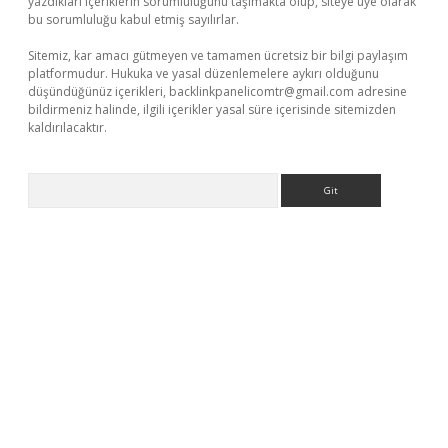
yazdıkları içeriklerin sorumluluğunu taşımakta olup, siteye üye olarak
bu sorumluluğu kabul etmiş sayılırlar.
Sitemiz, kar amacı gütmeyen ve tamamen ücretsiz bir bilgi paylaşım
platformudur. Hukuka ve yasal düzenlemelere aykırı olduğunu
düşündüğünüz içerikleri,
backlinkpanelicomtr@gmail.com
adresine
bildirmeniz halinde, ilgili içerikler yasal süre içerisinde sitemizden
kaldırılacaktır.
Arama
asino giriş
ilbet giriş adresi
www.betexper.xyz/