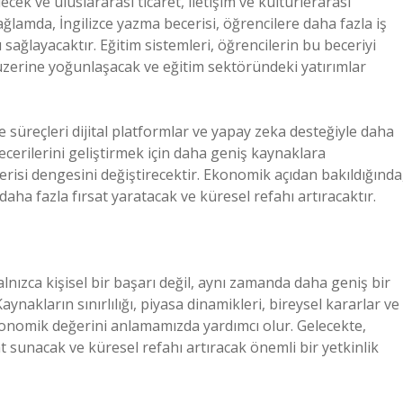
k ve uluslararası ticaret, iletişim ve kültürlerarası
ğlamda, İngilizce yazma becerisi, öğrencilere daha fazla iş
sağlayacaktır. Eğitim sistemleri, öğrencilerin bu beceriyi
üzerine yoğunlaşacak ve eğitim sektöründeki yatırımlar
me süreçleri dijital platformlar ve yapay zeka desteğiyle daha
becerilerini geliştirmek için daha geniş kaynaklara
risi dengesini değiştirecektir. Ekonomik açıdan bakıldığında
daha fazla fırsat yaratacak ve küresel refahı artıracaktır.
alnızca kişisel bir başarı değil, aynı zamanda daha geniş bir
ynakların sınırlılığı, piyasa dinamikleri, bireysel kararlar ve
konomik değerini anlamamızda yardımcı olur. Gelecekte,
at sunacak ve küresel refahı artıracak önemli bir yetkinlik