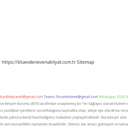
r
https://bluevdenevenakliyat.com.tr
Sitemap
backlinkpaneli@gmail.com
Teams:
forumhizmeti@gmail.com
Whatsapp: 0262 6
i ve İletişim Kurumu (BTK) tarafından onaylanmış bir Yer Sağlayıcı olarak hizmet 
zdıkları içeriklerin sorumluluğunu taşımakta olup, siteye üye olarak bu sorumlu
itede yalnızca kendi hazırladığımız makaleler paylaşılmaktadır. Burada yer alan 
le isim benzerlikleri tamamen tesadüfidir. Sitemiz, kar amacı gütmeyen ve tama