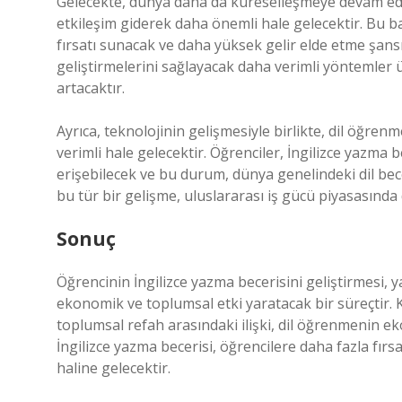
Gelecekte, dünya daha da küreselleşmeye devam edece
etkileşim giderek daha önemli hale gelecektir. Bu ba
fırsatı sunacak ve daha yüksek gelir elde etme şansı 
geliştirmelerini sağlayacak daha verimli yöntemler 
artacaktır.
Ayrıca, teknolojinin gelişmesiyle birlikte, dil öğren
verimli hale gelecektir. Öğrenciler, İngilizce yazma 
erişebilecek ve bu durum, dünya genelindeki dil bece
bu tür bir gelişme, uluslararası iş gücü piyasasında 
Sonuç
Öğrencinin İngilizce yazma becerisini geliştirmesi, y
ekonomik ve toplumsal etki yaratacak bir süreçtir. Ka
toplumsal refah arasındaki ilişki, dil öğrenmenin e
İngilizce yazma becerisi, öğrencilere daha fazla fırs
haline gelecektir.