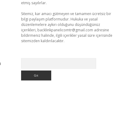
etmiş sayılırlar.
Sitemiz, kar amacı gütmeyen ve tamamen ücretsiz bir
bilgi paylaşım platformudur. Hukuka ve yasal
düzenlemelere aykırı olduğunu düşündüğünüz
içerikleri,
backlinkpanelicomtr@gmail.com
adresine
bildirmeniz halinde, ilgili içerikler yasal süre içerisinde
sitemizden kaldırılacaktır.
Arama
a
ş