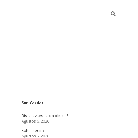
Sidebar
Son Yazılar
ilbet yeni giriş
famecasin
Bisiklet vitesi kaçta olmalı ?
Ağustos 6, 2026
Kofun nedir ?
Ağustos 5, 2026