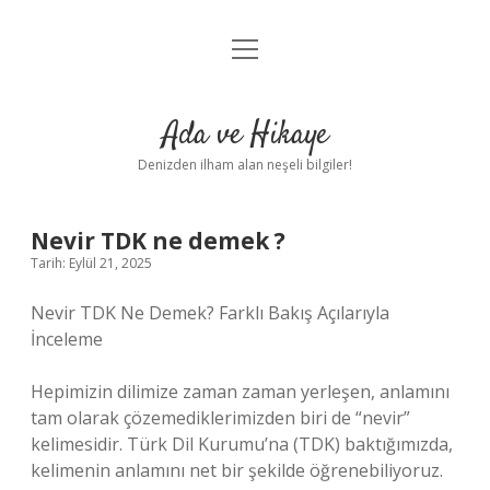
menüyü
Anasayfa
aç
Gizlilik Politikası
Ada ve Hikaye
Yasal Uyarı
Denizden ilham alan neşeli bilgiler!
Hakkımızda
Nevir TDK ne demek ?
Tarih: Eylül 21, 2025
Nevir TDK Ne Demek? Farklı Bakış Açılarıyla
İnceleme
Hepimizin dilimize zaman zaman yerleşen, anlamını
tam olarak çözemediklerimizden biri de “nevir”
kelimesidir. Türk Dil Kurumu’na (TDK) baktığımızda,
kelimenin anlamını net bir şekilde öğrenebiliyoruz.