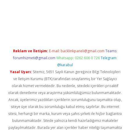
asino giriş
ilbet giriş adresi
www.betexper.xyz/
Reklam ve İletişim:
E-mail:
backlinkpaneli@gmail.com
Teams:
forumhizmeti@gmail.com
Whatsapp: 0262 606 0 726
Telegram:
@karabul
Yasal Uyarı:
Sitemiz, 5651 Sayılı Kanun gereğince Bilgi Teknolojileri
ve İletişim Kurumu (BTK) tarafından onaylanmış bir Yer Sağlayıcı
olarak hizmet vermektedir. Bu nedenle, sitedeki içerikleri proaktif
olarak denetleme veya araştırma yükümlülüğümüz bulunmamaktadır.
Ancak, üyelerimiz yazdıkları içeriklerin sorumluluğunu taşımakta olup,
siteye üye olarak bu sorumluluğu kabul etmiş sayılırlar. Bu internet
sitesi, herhangi bir marka, kurum veya şahıs şirketi ile hiçbir bağlantısı
bulunmamaktadır. Sitede yalnızca kendi hazırladığımız makaleler
paylaşılmaktadır. Burada yer alan içerikler haber niteliği taşımamakta