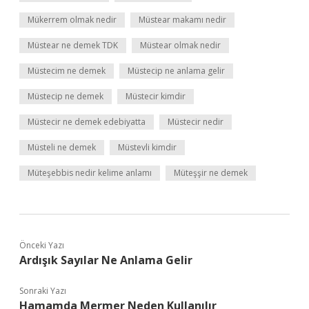
Mükerrem olmak nedir
Müstear makamı nedir
Müstear ne demek TDK
Müstear olmak nedir
Müstecim ne demek
Müstecip ne anlama gelir
Müstecip ne demek
Müstecir kimdir
Müstecir ne demek edebiyatta
Müstecir nedir
Müsteli ne demek
Müstevli kimdir
Müteşebbis nedir kelime anlamı
Müteşşir ne demek
Önceki Yazı
Ardışık Sayılar Ne Anlama Gelir
Sonraki Yazı
Hamamda Mermer Neden Kullanılır