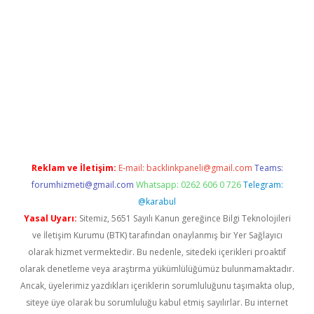
ecasino giriş
ilbet giriş adresi
www.betexper.xyz/
Reklam ve İletişim:
E-mail:
backlinkpaneli@gmail.com
Teams:
forumhizmeti@gmail.com
Whatsapp: 0262 606 0 726
Telegram:
@karabul
Yasal Uyarı:
Sitemiz, 5651 Sayılı Kanun gereğince Bilgi Teknolojileri
ve İletişim Kurumu (BTK) tarafından onaylanmış bir Yer Sağlayıcı
olarak hizmet vermektedir. Bu nedenle, sitedeki içerikleri proaktif
olarak denetleme veya araştırma yükümlülüğümüz bulunmamaktadır.
Ancak, üyelerimiz yazdıkları içeriklerin sorumluluğunu taşımakta olup,
siteye üye olarak bu sorumluluğu kabul etmiş sayılırlar. Bu internet