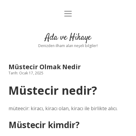
menüyü
Anasayfa
aç
Gizlilik Politikası
Ada ve Hikaye
Yasal Uyarı
Denizden ilham alan neşeli bilgiler!
Hakkımızda
Müstecir Olmak Nedir
Tarih: Ocak 17, 2025
Müstecir nedir?
müteecir: kiracı, kiracı olan, kiracı ile birlikte alıcı.
Müstecir kimdir?