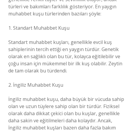
türleri ve bakımları farklılık gösteriyor. En yaygın
muhabbet kuşu türlerinden bazıları şöyle:
1. Standart Muhabbet Kuşu
Standart muhabbet kuşları, genellikle evcil kuş
sahiplerinin tercih ettiği en yaygın türdür. Genetik
olarak en sağlıklı olan bu tür, kolayca eğitilebilir ve
çoğu insan için mükemmel bir ilk kuş olabilir. Zeytin
de tam olarak bu türdendi.
2. İngiliz Muhabbet Kuşu
İngiliz muhabbet kuşu, daha büyük bir vücuda sahip
olan ve uzun tüylere sahip olan bir türdür. Fiziksel
olarak daha dikkat çekici olan bu kuşlar, genellikle
daha sakin ve eğitilmeleri daha kolaydır. Ancak,
İngiliz muhabbet kuşları bazen daha fazla bakım