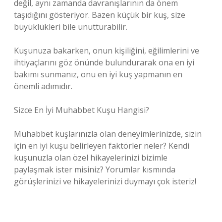
değil, aynı zamanda davranışlarının da önem
taşıdığını gösteriyor. Bazen küçük bir kuş, size
büyüklükleri bile unutturabilir.
Kuşunuza bakarken, onun kişiliğini, eğilimlerini ve
ihtiyaçlarını göz önünde bulundurarak ona en iyi
bakımı sunmanız, onu en iyi kuş yapmanın en
önemli adımıdır.
Sizce En İyi Muhabbet Kuşu Hangisi?
Muhabbet kuşlarınızla olan deneyimlerinizde, sizin
için en iyi kuşu belirleyen faktörler neler? Kendi
kuşunuzla olan özel hikayelerinizi bizimle
paylaşmak ister misiniz? Yorumlar kısmında
görüşlerinizi ve hikayelerinizi duymayı çok isteriz!