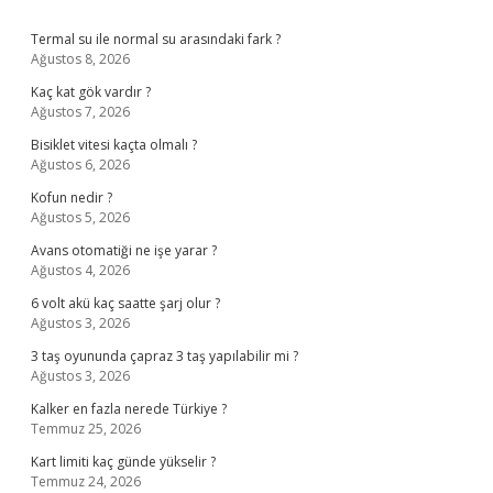
Sidebar
Termal su ile normal su arasındaki fark ?
Ağustos 8, 2026
Kaç kat gök vardır ?
Ağustos 7, 2026
Bisiklet vitesi kaçta olmalı ?
Ağustos 6, 2026
Kofun nedir ?
Ağustos 5, 2026
Avans otomatiği ne işe yarar ?
Ağustos 4, 2026
6 volt akü kaç saatte şarj olur ?
Ağustos 3, 2026
3 taş oyununda çapraz 3 taş yapılabilir mi ?
Ağustos 3, 2026
Kalker en fazla nerede Türkiye ?
Temmuz 25, 2026
Kart limiti kaç günde yükselir ?
Temmuz 24, 2026