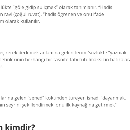
zlükte “göle gidip su içmek” olarak tanımlanır. “Hadis
 ravi (çoğul ruvat), “hadis öğrenen ve onu ifade
m olarak kullanılır.
 geçirerek derlemek anlamına gelen terim. Sözlükte “yazmak,
tinlerinin herhangi bir tasnife tabi tutulmaksızın hafızalar
r.
larına gelen “sened” kökünden türeyen isnad, “dayanmak,
ın seyrini şekillendirmek, onu ilk kaynağına getirmek”
en kimdir?