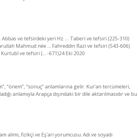
b. Abbas ve tefsirdeki yeri Hz. … Taberi ve tefsiri (225-310)
rullah Mahmud née … Fahreddin Razi ve tefsiri (543-606)
urtubî ve tefsiri (… -671)24 Eki 2020
m”, “önem”, “sonuç” anlamlarına gelir. Kur’an tercümeleri,
adığı anlamıyla Arapça dışındaki bir dile aktarılmasıdır ve bu
m alimi, fizikçi ve Eş’ari yorumcusu. Adı ve soyadı