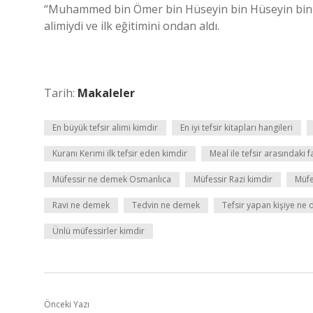
“Muhammed bin Ömer bin Hüseyin bin Hüseyin bin Al
alimiydi ve ilk eğitimini ondan aldı.
Tarih:
Makaleler
En büyük tefsir alimi kimdir
En iyi tefsir kitapları hangileri
Kuranı Kerimi ilk tefsir eden kimdir
Meal ile tefsir arasındaki f
Müfessir ne demek Osmanlıca
Müfessir Razi kimdir
Müfe
Ravi ne demek
Tedvin ne demek
Tefsir yapan kişiye ne 
Ünlü müfessirler kimdir
Önceki Yazı