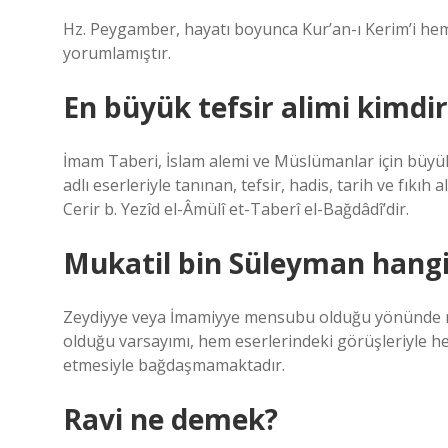
Hz. Peygamber, hayatı boyunca Kur’an-ı Kerim’i he
yorumlamıştır.
En büyük tefsir alimi kimdir
İmam Taberi, İslam alemi ve Müslümanlar için büy
adlı eserleriyle tanınan, tefsir, hadis, tarih ve fıkı
Cerir b. Yezîd el-Âmülî et-Taberî el-Bağdâdî’dir.
Mukatil bin Süleyman hang
Zeydiyye veya İmamiyye mensubu olduğu yönünde riv
olduğu varsayımı, hem eserlerindeki görüşleriyle hem
etmesiyle bağdaşmamaktadır.
Ravi ne demek?