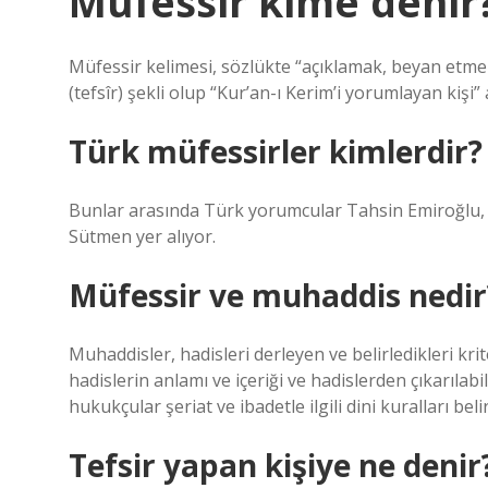
Müfessir kime denir
Müfessir kelimesi, sözlükte “açıklamak, beyan etmek
(tefsîr) şekli olup “Kur’an-ı Kerim’i yorumlayan kişi
Türk müfessirler kimlerdir?
Bunlar arasında Türk yorumcular Tahsin Emiroğlu, 
Sütmen yer alıyor.
Müfessir ve muhaddis nedir
Muhaddisler, hadisleri derleyen ve belirledikleri kri
hadislerin anlamı ve içeriği ve hadislerden çıkarılabi
hukukçular şeriat ve ibadetle ilgili dini kuralları belir
Tefsir yapan kişiye ne denir