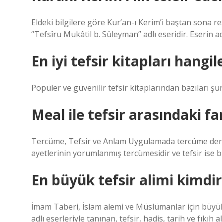
Eldeki bilgilere göre Kur’an-ı Kerim’i baştan sona re
“Tefsîru Mukâtil b. Süleyman” adlı eseridir. Eserin a
En iyi tefsir kitapları hangil
Popüler ve güvenilir tefsir kitaplarından bazıları şun
Meal ile tefsir arasındaki fa
Tercüme, Tefsir ve Anlam Uygulamada tercüme denile
ayetlerinin yorumlanmış tercümesidir ve tefsir ise bu
En büyük tefsir alimi kimdir
İmam Taberi, İslam alemi ve Müslümanlar için büy
adlı eserleriyle tanınan, tefsir, hadis, tarih ve fıkı