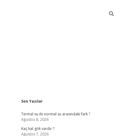
Sidebar
Son Yazılar
ilbet yeni giriş
famecasino g
Termal su ile normal su arasındaki fark ?
Ağustos 8, 2026
Kaç kat gök vardır ?
Ağustos 7, 2026