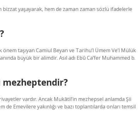
m bizzat yaşayarak, hem de zaman zaman sözlü ifadelerle
?
ük önem taşıyan Camiul Beyan ve Tarihu’l Ümem Ve’l Mülük
h alanında büyük bir alimdir. Asıl adı Ebû Ca’fer Muhammed b.
i mezheptendir?
ayetler vardır. Ancak Mukātil’in mezhepsel anlamda Şii
 de Emevilere yakınlığı ve bazı toplantılarda onları temsil