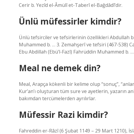
Cerir b. Yezîd el-Âmülî et-Taberî el-Bağdâdî’dir.
Ünlü müfessirler kimdir?
Ünlü tefsirciler ve tefsirlerinin özellikleri Abdullah 
Muhammed b. … 3. Zemahşerî ve tefsiri (467-538) Ca
Ebu Abdillah (Ebü’l-Fazl) Fahrüddin Muhammed b. … K
Meal ne demek din?
Meal, Arapça kökenli bir kelime olup “sonuç”, “anla
Kur’an’ı oluşturan tüm sure ve ayetlerin, yazarın anl
bakımdan tercümelerden ayrılırlar.
Müfessir Razi kimdir?
Fahreddin er-Râzî (6 Şubat 1149 – 29 Mart 1210), İsla