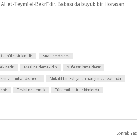
i et-Teymî el-Bekrî”dir. Babası da büyük bir Horasan
İlk müfessir kimdir
İsnad ne demek
ark nedir
Meal ne demek din
Müfessir kime denir
ssir ve muhaddis nedir
Mukatil bin Süleyman hangi mezheptendir
denir
Tevhil ne demek
Türk müfessirler kimlerdir
Sonraki Yaz