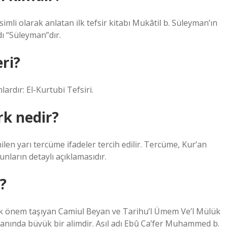
simli olarak anlatan ilk tefsir kitabı Mukâtil b. Süleyman’ın
dı “Süleyman”dır.
eri?
lardır: El-Kurtubi Tefsiri.
rk nedir?
n yarı tercüme ifadeler tercih edilir. Tercüme, Kur’an
nların detaylı açıklamasıdır.
?
ük önem taşıyan Camiul Beyan ve Tarihu’l Ümem Ve’l Mülük
h alanında büyük bir alimdir. Asıl adı Ebû Ca’fer Muhammed b.