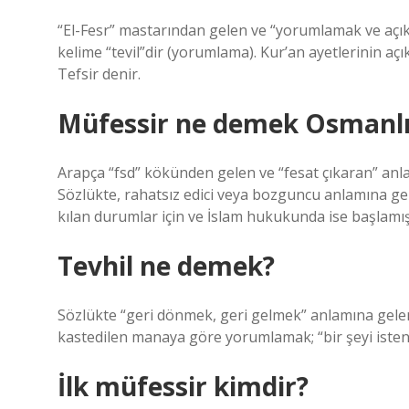
“El-Fesr” mastarından gelen ve “yorumlamak ve açıkl
kelime “tevil”dir (yorumlama). Kur’an ayetlerinin açık
Tefsir denir.
Müfessir ne demek Osmanlı
Arapça “fsd” kökünden gelen ve “fesat çıkaran” anl
Sözlükte, rahatsız edici veya bozguncu anlamına gelir
kılan durumlar için ve İslam hukukunda ise başlamış 
Tevhil ne demek?
Sözlükte “geri dönmek, geri gelmek” anlamına gelen 
kastedilen manaya göre yorumlamak; “bir şeyi isten
İlk müfessir kimdir?