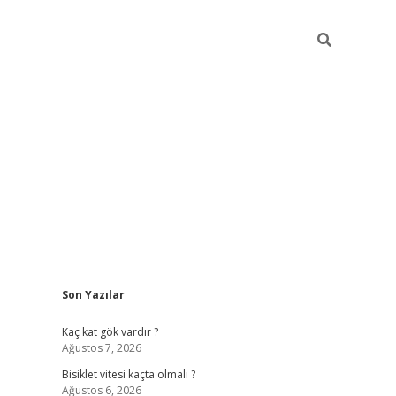
Sidebar
Son Yazılar
ilbet yeni giriş
famecasino g
Kaç kat gök vardır ?
Ağustos 7, 2026
Bisiklet vitesi kaçta olmalı ?
Ağustos 6, 2026