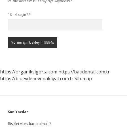
ve site adresim bu tarayıcıya kaydedilsin.
10 - 4 kaçtır?
*
https://organiksigorta.com
https://batidental.com.tr
https://bluevdenevenakliyat.com.tr
Sitemap
Sidebar
Son Yazılar
Bisiklet vitesi kaçta olmalı ?