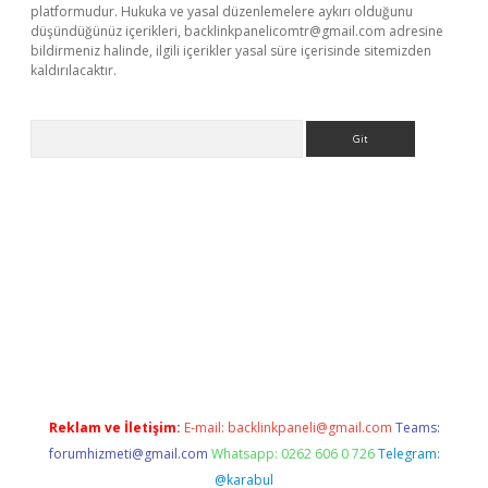
platformudur. Hukuka ve yasal düzenlemelere aykırı olduğunu
düşündüğünüz içerikleri,
backlinkpanelicomtr@gmail.com
adresine
bildirmeniz halinde, ilgili içerikler yasal süre içerisinde sitemizden
kaldırılacaktır.
Arama
ino giriş
ilbet giriş adresi
www.betexper.xyz/
Reklam ve İletişim:
E-mail:
backlinkpaneli@gmail.com
Teams:
forumhizmeti@gmail.com
Whatsapp: 0262 606 0 726
Telegram:
@karabul