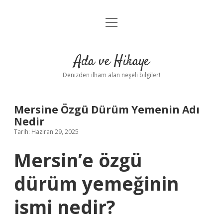
menüyü
Anasayfa
aç
Gizlilik Politikası
Ada ve Hikaye
Yasal Uyarı
Denizden ilham alan neşeli bilgiler!
Hakkımızda
Mersine Özgü Dürüm Yemenin Adı
Nedir
Tarih: Haziran 29, 2025
Mersin’e özgü
dürüm yemeğinin
ismi nedir?