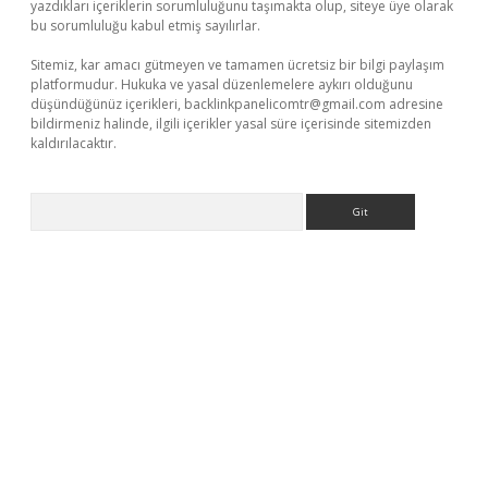
yazdıkları içeriklerin sorumluluğunu taşımakta olup, siteye üye olarak
bu sorumluluğu kabul etmiş sayılırlar.
Sitemiz, kar amacı gütmeyen ve tamamen ücretsiz bir bilgi paylaşım
platformudur. Hukuka ve yasal düzenlemelere aykırı olduğunu
düşündüğünüz içerikleri,
backlinkpanelicomtr@gmail.com
adresine
bildirmeniz halinde, ilgili içerikler yasal süre içerisinde sitemizden
kaldırılacaktır.
Arama
no giriş
ilbet giriş adresi
www.betexper.xyz/