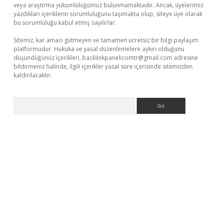
veya araştırma yükümlülüğümüz bulunmamaktadır. Ancak, üyelerimiz
yazdıkları içeriklerin sorumluluğunu taşımakta olup, siteye üye olarak
bu sorumluluğu kabul etmiş sayılırlar.
Sitemiz, kar amacı gütmeyen ve tamamen ücretsiz bir bilgi paylaşım
platformudur. Hukuka ve yasal düzenlemelere aykırı olduğunu
düşündüğünüz içerikleri,
backlinkpanelicomtr@gmail.com
adresine
bildirmeniz halinde, ilgili içerikler yasal süre içerisinde sitemizden
kaldırılacaktır.
Arama
famecasino giriş
ilbet giriş adresi
www.betexper.xyz/