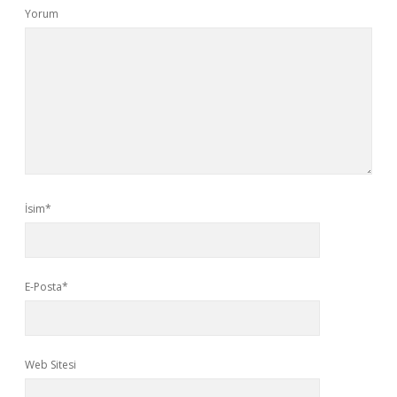
Yorum
İsim*
E-Posta*
Web Sitesi