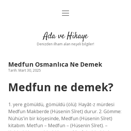
menüyü
Anasayfa
aç
Gizlilik Politikası
Ada ve Hikaye
Yasal Uyarı
Denizden ilham alan neşeli bilgiler!
Hakkımızda
Medfun Osmanlıca Ne Demek
Tarih: Mart 30, 2025
Medfun ne demek?
1. yere gömüldü, gömüldü (ölü): Hayât-z mürdesi
Medfun Makberde (Hüsenin Sîret) durur. 2. Gömme:
Nühüs’in bir köşesinde, Medfun (Hüsenin Sîret)
kitabım. Metfun – Medfun – (Hüsenin Sîret). –