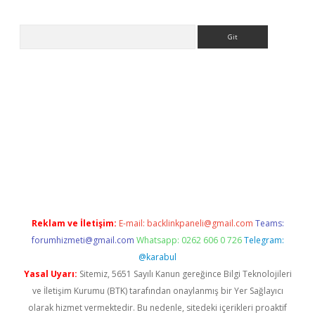
Arama
ino giriş
ilbet giriş adresi
www.betexper.xyz/
Reklam ve İletişim:
E-mail:
backlinkpaneli@gmail.com
Teams:
forumhizmeti@gmail.com
Whatsapp: 0262 606 0 726
Telegram:
@karabul
Yasal Uyarı:
Sitemiz, 5651 Sayılı Kanun gereğince Bilgi Teknolojileri
ve İletişim Kurumu (BTK) tarafından onaylanmış bir Yer Sağlayıcı
olarak hizmet vermektedir. Bu nedenle, sitedeki içerikleri proaktif