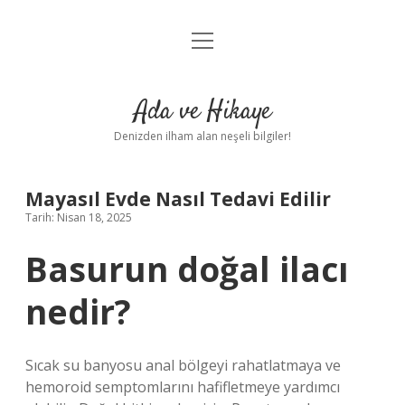
menüyü
Anasayfa
aç
Gizlilik Politikası
Ada ve Hikaye
Yasal Uyarı
Denizden ilham alan neşeli bilgiler!
Hakkımızda
Mayasıl Evde Nasıl Tedavi Edilir
Tarih: Nisan 18, 2025
Basurun doğal ilacı
nedir?
Sıcak su banyosu anal bölgeyi rahatlatmaya ve
hemoroid semptomlarını hafifletmeye yardımcı