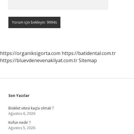
https://organiksigorta.com
https://batidental.com.tr
https://bluevdenevenakliyat.com.tr
Sitemap
Sidebar
Son Yazılar
Bisiklet vitesi kaçta olmalı ?
Ağustos 6, 2026
Kofun nedir ?
Ağustos 5, 2026