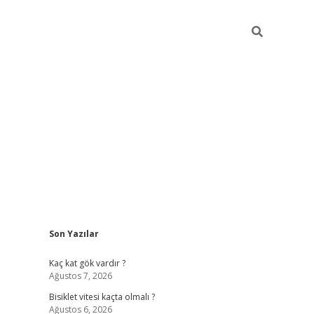
Sidebar
Son Yazılar
ilbet yeni giriş
famecasino g
Kaç kat gök vardır ?
Ağustos 7, 2026
Bisiklet vitesi kaçta olmalı ?
Ağustos 6, 2026