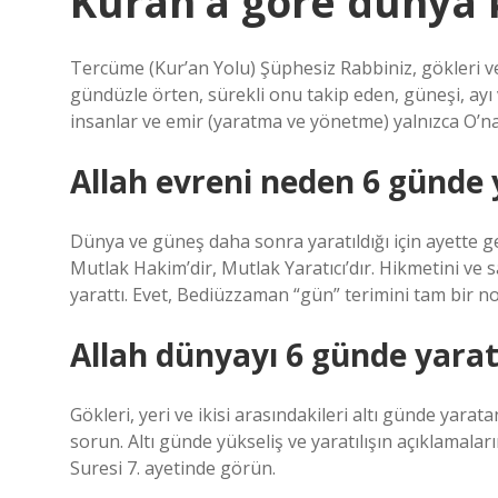
Kuran’a göre dünya 
Tercüme (Kur’an Yolu) Şüphesiz Rabbiniz, gökleri ve 
gündüzle örten, sürekli onu takip eden, güneşi, ayı ve
insanlar ve emir (yaratma ve yönetme) yalnızca O’na 
Allah evreni neden 6 günde 
Dünya ve güneş daha sonra yaratıldığı için ayette geç
Mutlak Hakim’dir, Mutlak Yaratıcı’dır. Hikmetini ve
yarattı. Evet, Bediüzzaman “gün” terimini tam bir n
Allah dünyayı 6 günde yarat
Gökleri, yeri ve ikisi arasındakileri altı günde yara
sorun. Altı günde yükseliş ve yaratılışın açıklamaları
Suresi 7. ayetinde görün.