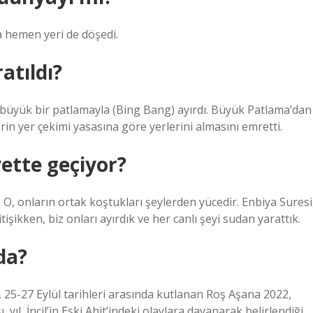
ca hemen yeri de döşedi.
atıldı?
ı büyük bir patlamayla (Bing Bang) ayırdı. Büyük Patlama’dan
rin yer çekimi yasasına göre yerlerini almasını emretti.
ette geçiyor?
tı. O, onların ortak koştukları şeylerden yücedir. Enbiya Suresi
tişikken, biz onları ayırdık ve her canlı şeyi sudan yarattık.
da?
 25-27 Eylül tarihleri ​​arasında kutlanan Roş Aşana 2022,
, yıl, İncil’in Eski Ahit’indeki olaylara dayanarak belirlendiği