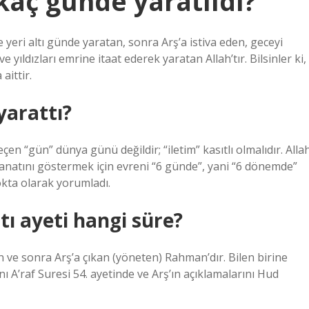
kaç günde yaratıldı?
yeri altı günde yaratan, sonra Arş’a istiva eden, geceyi
 yıldızları emrine itaat ederek yaratan Allah’tır. Bilsinler ki,
aittir.
yarattı?
en “gün” dünya günü değildir; “iletim” kasıtlı olmalıdır. Alla
 sanatını göstermek için evreni “6 günde”, yani “6 dönemde”
okta olarak yorumladı.
tı ayeti hangi süre?
tan ve sonra Arş’a çıkan (yöneten) Rahman’dır. Bilen birine
nı A’raf Suresi 54. ayetinde ve Arş’ın açıklamalarını Hud