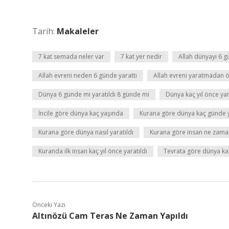
Tarih:
Makaleler
7 kat semada neler var
7 kat yer nedir
Allah dünyayı 6 g
Allah evreni neden 6 günde yarattı
Allah evreni yaratmadan ö
Dünya 6 günde mi yaratıldı 8 günde mi
Dünya kaç yıl önce yar
İncile göre dünya kaç yaşında
Kurana göre dünya kaç günde y
Kurana göre dünya nasıl yaratıldı
Kurana göre insan ne zaman
Kuranda ilk insan kaç yıl önce yaratıldı
Tevrata göre dünya kaç
Önceki Yazı
Altınözü Cam Teras Ne Zaman Yapıldı