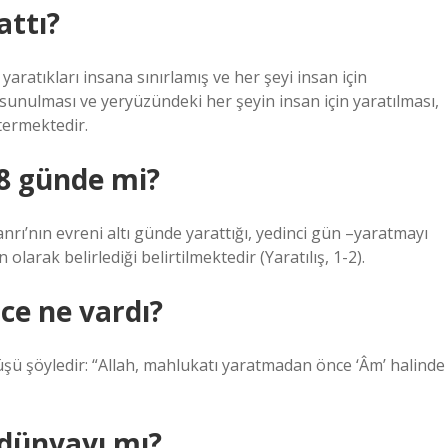
attı?
aratıkları insana sınırlamış ve her şeyi insan için
 sunulması ve yeryüzündeki her şeyin insan için yaratılması,
termektedir.
 8 günde mi?
rı’nın evreni altı günde yarattığı, yedinci gün –yaratmayı
olarak belirlediği belirtilmektedir (Yaratılış, 1-2).
ce ne vardı?
ü şöyledir: “Allah, mahlukatı yaratmadan önce ‘Âm’ halinde
 dünyayı mı?