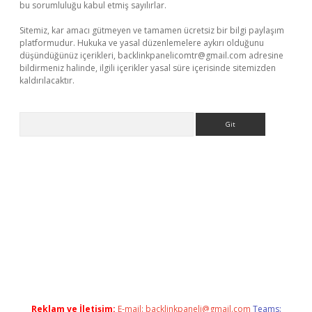
bu sorumluluğu kabul etmiş sayılırlar.
Sitemiz, kar amacı gütmeyen ve tamamen ücretsiz bir bilgi paylaşım
platformudur. Hukuka ve yasal düzenlemelere aykırı olduğunu
düşündüğünüz içerikleri,
backlinkpanelicomtr@gmail.com
adresine
bildirmeniz halinde, ilgili içerikler yasal süre içerisinde sitemizden
kaldırılacaktır.
Arama
sino giriş
ilbet giriş adresi
www.betexper.xyz/
Reklam ve İletişim:
E-mail:
backlinkpaneli@gmail.com
Teams: