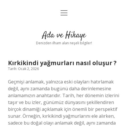
menüyü
Anasayfa
aç
Gizlilik Politikası
Ada ve Hikaye
Yasal Uyarı
Denizden ilham alan neşeli bilgiler!
Hakkımızda
Kırkikindi yağmurları nasıl oluşur ?
Tarih: Ocak 2, 2026
Geçmişi anlamak, yalnızca eski olayları hatırlamak
değil, aynı zamanda bugünü daha derinlemesine
anlamamızın anahtarıdır. Tarih, her dönemin izlerini
taşır ve bu izler, günümüz dünyasını şekillendiren
birçok dinamiği açıklamak için önemli bir perspektif
sunar. Örneğin, kırkikindi yağmurlarını ele alırken,
sadece bu doğal olayı anlamak değil, aynı zamanda