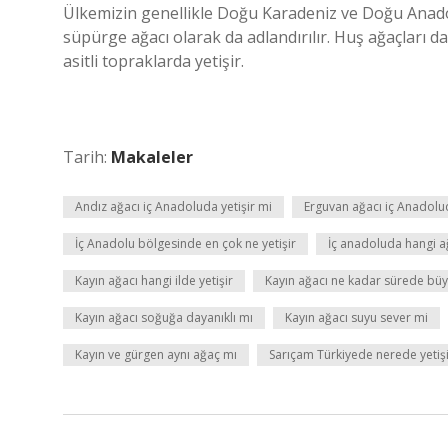
Ülkemizin genellikle Doğu Karadeniz ve Doğu Anadol
süpürge ağacı olarak da adlandırılır. Huş ağaçları d
asitli topraklarda yetişir.
Tarih:
Makaleler
Andız ağacı iç Anadoluda yetişir mi
Erguvan ağacı iç Anadolud
İç Anadolu bölgesinde en çok ne yetişir
İç anadoluda hangi ağ
Kayın ağacı hangi ilde yetişir
Kayın ağacı ne kadar sürede bü
Kayın ağacı soğuğa dayanıklı mı
Kayın ağacı suyu sever mi
Kayın ve gürgen aynı ağaç mı
Sarıçam Türkiyede nerede yetiş