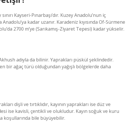
 sınırı Kayseri-Pınarbaşı’dır. Kuzey Anadolu’nun iç
ta Anadolu’ya kadar uzanır. Karadeniz kıyısında Of-Sürmene
u’da 2700 m’ye (Sarıkamış-Ziyaret Tepesi) kadar yükselir.
khush adıyla da bilinir. Yaprakları püskül şeklindedir.
ven bir ağaç türü olduğundan yağışlı bölgelerde daha
rı dişli ve tırtıklıdır, kayının yaprakları ise düz ve
desi ise kavisli, çentikli ve olukludur. Kayın soğuk ve kuru
a koşullarında bile büyüyebilir.