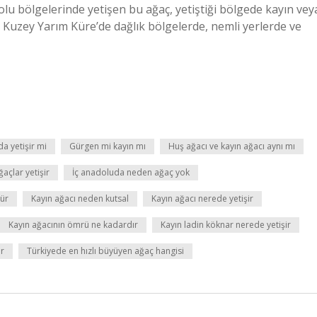
u bölgelerinde yetişen bu ağaç, yetiştiği bölgede kayın vey
a Kuzey Yarım Küre’de dağlık bölgelerde, nemli yerlerde ve
a yetişir mi
Gürgen mi kayın mı
Huş ağacı ve kayın ağacı aynı mı
açlar yetişir
İç anadoluda neden ağaç yok
yür
Kayın ağacı neden kutsal
Kayın ağacı nerede yetişir
Kayın ağacının ömrü ne kadardır
Kayın ladin köknar nerede yetişir
ir
Türkiyede en hızlı büyüyen ağaç hangisi