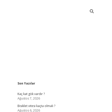
Sidebar
Son Yazılar
ilbet yeni giriş
famecasino g
Kaç kat gök vardır ?
Ağustos 7, 2026
Bisiklet vitesi kaçta olmalı ?
Ağustos 6, 2026