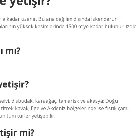
e yetişir?
a kadar uzanır. Bu ana dağılım dışında İskenderun
rının yüksek kesimlerinde 1500 m’ye kadar bulunur. İzole
ı mı?
etişir?
selvi, dişbudak, karaağaç, tamarisk ve akasya; Doğu
itrek kavak; Ege ve Akdeniz bölgelerinde ise fıstık çamı,
n tüm türler yetişebilir.
tişir mi?