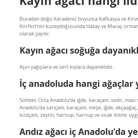
Kayın ağacı hangi ild
Buradan doğu Karadeniz boyunca Kafkasya ve Kırım’
Körfezi’nin kuzeydoğusunda Hatay ve Maraş ormanla
olarak yayılır.
Kayın ağacı soğuğa dayanıkl
Aşırı yağışlara ve sert kışlara dayanıklıdır.
İç anadoluda hangi ağaçlar y
Sohbet. Orta Anadolu’da iğde, karaçam, sedir, mavi 
Anadolu’da sarıçam, karaçam, meşe, iğde, akçaağaç, t
kızılçam, zeytin, harnup, harnup ve sıcak iklime uygu
Andız ağacı iç Anadolu’da ye