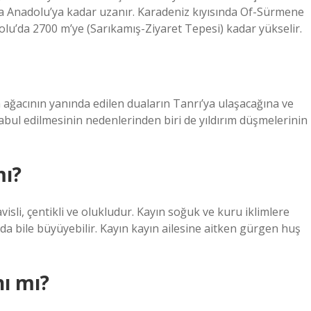
ta Anadolu’ya kadar uzanır. Karadeniz kıyısında Of-Sürmene
u’da 2700 m’ye (Sarıkamış-Ziyaret Tepesi) kadar yükselir.
n ağacının yanında edilen duaların Tanrı’ya ulaşacağına ve
kabul edilmesinin nedenlerinden biri de yıldırım düşmelerinin
mı?
visli, çentikli ve olukludur. Kayın soğuk ve kuru iklimlere
da bile büyüyebilir. Kayın kayın ailesine aitken gürgen huş
nı mı?