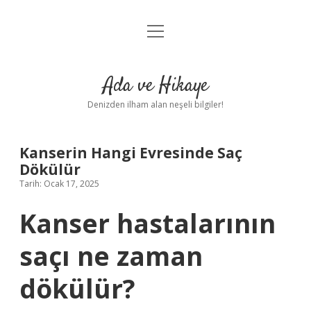
menüyü
Anasayfa
aç
Gizlilik Politikası
Ada ve Hikaye
Yasal Uyarı
Denizden ilham alan neşeli bilgiler!
Hakkımızda
Kanserin Hangi Evresinde Saç
Dökülür
Tarih: Ocak 17, 2025
Kanser hastalarının
saçı ne zaman
dökülür?