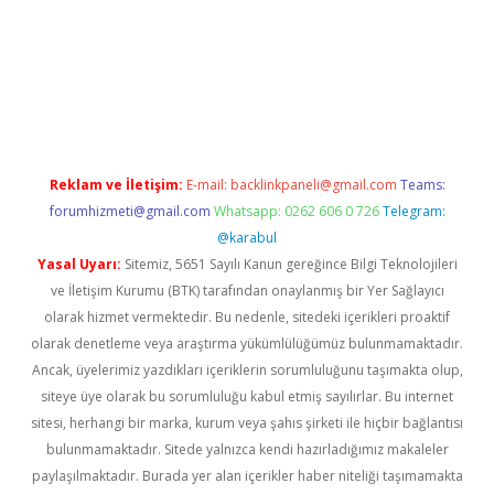
o giriş
ilbet giriş adresi
www.betexper.xyz/
Reklam ve İletişim:
E-mail:
backlinkpaneli@gmail.com
Teams:
forumhizmeti@gmail.com
Whatsapp: 0262 606 0 726
Telegram:
@karabul
Yasal Uyarı:
Sitemiz, 5651 Sayılı Kanun gereğince Bilgi Teknolojileri
ve İletişim Kurumu (BTK) tarafından onaylanmış bir Yer Sağlayıcı
olarak hizmet vermektedir. Bu nedenle, sitedeki içerikleri proaktif
olarak denetleme veya araştırma yükümlülüğümüz bulunmamaktadır.
Ancak, üyelerimiz yazdıkları içeriklerin sorumluluğunu taşımakta olup,
siteye üye olarak bu sorumluluğu kabul etmiş sayılırlar. Bu internet
sitesi, herhangi bir marka, kurum veya şahıs şirketi ile hiçbir bağlantısı
bulunmamaktadır. Sitede yalnızca kendi hazırladığımız makaleler
paylaşılmaktadır. Burada yer alan içerikler haber niteliği taşımamakta