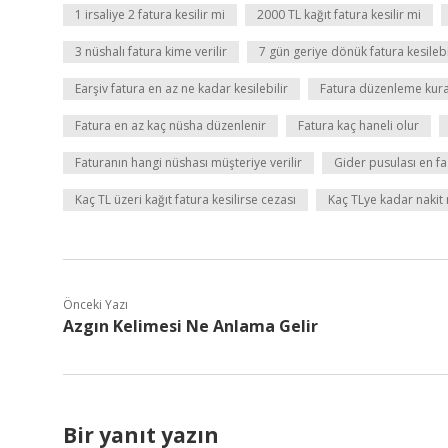
1 irsaliye 2 fatura kesilir mi
2000 TL kağıt fatura kesilir mi
3 nüshalı fatura kime verilir
7 gün geriye dönük fatura kesilebi
Earşiv fatura en az ne kadar kesilebilir
Fatura düzenleme kural
Fatura en az kaç nüsha düzenlenir
Fatura kaç haneli olur
Faturanın hangi nüshası müşteriye verilir
Gider pusulası en fa
Kaç TL üzeri kağıt fatura kesilirse cezası
Kaç TLye kadar nakit
Önceki Yazı
Azgın Kelimesi Ne Anlama Gelir
Bir yanıt yazın