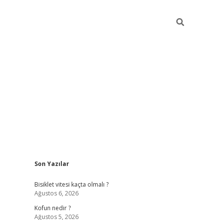
Sidebar
Son Yazılar
ilbet yeni giriş
famecasino
Bisiklet vitesi kaçta olmalı ?
Ağustos 6, 2026
Kofun nedir ?
Ağustos 5, 2026