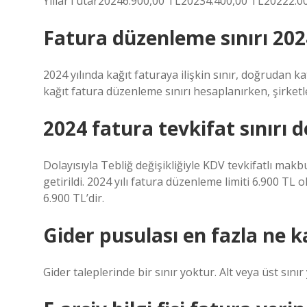
YıllarTutar20246.900,00 TL20234.400,00 TL20222.0
Fatura düzenleme sınırı 202
2024 yılında kağıt faturaya ilişkin sınır, doğrudan katm
kağıt fatura düzenleme sınırı hesaplanırken, şirketle
2024 fatura tevkifat sınırı d
Dolayısıyla Tebliğ değişikliğiyle KDV tevkifatlı ma
getirildi. 2024 yılı fatura düzenleme limiti 6.900 TL
6.900 TL’dir.
Gider pusulası en fazla ne k
Gider taleplerinde bir sınır yoktur. Alt veya üst sınır