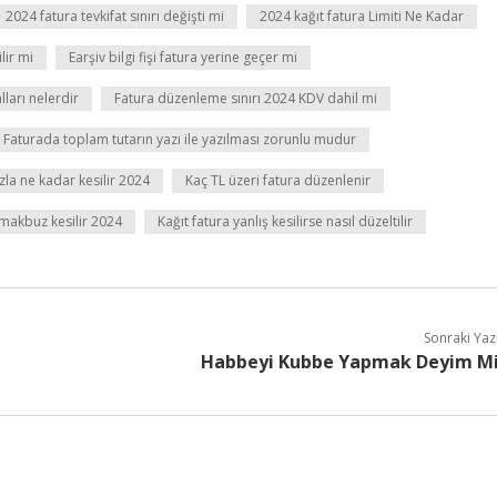
2024 fatura tevkifat sınırı değişti mi
2024 kağıt fatura Limiti Ne Kadar
lir mi
Earşiv bilgi fişi fatura yerine geçer mi
ları nelerdir
Fatura düzenleme sınırı 2024 KDV dahil mi
Faturada toplam tutarın yazı ile yazılması zorunlu mudur
zla ne kadar kesilir 2024
Kaç TL üzeri fatura düzenlenir
 makbuz kesilir 2024
Kağıt fatura yanlış kesilirse nasıl düzeltilir
Sonraki Yaz
Habbeyi Kubbe Yapmak Deyim M