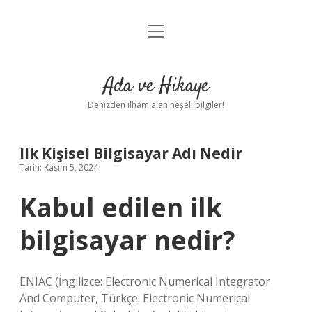
menüyü
Anasayfa
aç
Gizlilik Politikası
Ada ve Hikaye
Yasal Uyarı
Denizden ilham alan neşeli bilgiler!
Hakkımızda
Ilk Kişisel Bilgisayar Adı Nedir
Tarih: Kasım 5, 2024
Kabul edilen ilk
bilgisayar nedir?
ENIAC (İngilizce: Electronic Numerical Integrator
And Computer, Türkçe: Electronic Numerical