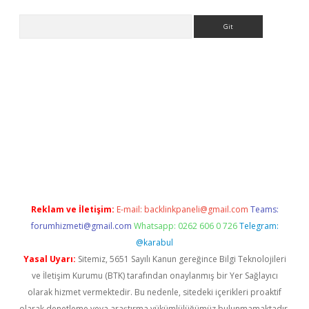
Arama
no giriş
ilbet giriş adresi
www.betexper.xyz/
Reklam ve İletişim:
E-mail:
backlinkpaneli@gmail.com
Teams:
forumhizmeti@gmail.com
Whatsapp: 0262 606 0 726
Telegram:
@karabul
Yasal Uyarı:
Sitemiz, 5651 Sayılı Kanun gereğince Bilgi Teknolojileri
ve İletişim Kurumu (BTK) tarafından onaylanmış bir Yer Sağlayıcı
olarak hizmet vermektedir. Bu nedenle, sitedeki içerikleri proaktif
olarak denetleme veya araştırma yükümlülüğümüz bulunmamaktadır.