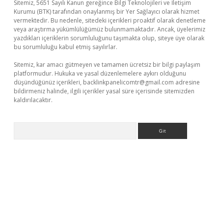
Sitemiz, 5651 Sayılı Kanun gereğince Bilgi Teknolojileri ve İletişim
Kurumu (BTK) tarafından onaylanmış bir Yer Sağlayıcı olarak hizmet
vermektedir. Bu nedenle, sitedeki içerikleri proaktif olarak denetleme
veya araştırma yükümlülüğümüz bulunmamaktadır. Ancak, üyelerimiz
yazdıkları içeriklerin sorumluluğunu taşımakta olup, siteye üye olarak
bu sorumluluğu kabul etmiş sayılırlar.
Sitemiz, kar amacı gütmeyen ve tamamen ücretsiz bir bilgi paylaşım
platformudur. Hukuka ve yasal düzenlemelere aykırı olduğunu
düşündüğünüz içerikleri,
backlinkpanelicomtr@gmail.com
adresine
bildirmeniz halinde, ilgili içerikler yasal süre içerisinde sitemizden
kaldırılacaktır.
Arama
ino giriş
ilbet giriş adresi
www.betexper.xyz/