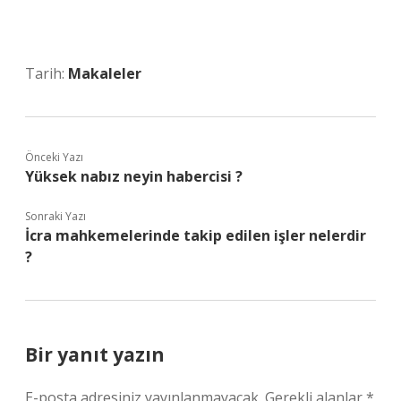
Tarih:
Makaleler
Önceki Yazı
Yüksek nabız neyin habercisi ?
Sonraki Yazı
İcra mahkemelerinde takip edilen işler nelerdir
?
Bir yanıt yazın
E-posta adresiniz yayınlanmayacak.
Gerekli alanlar
*