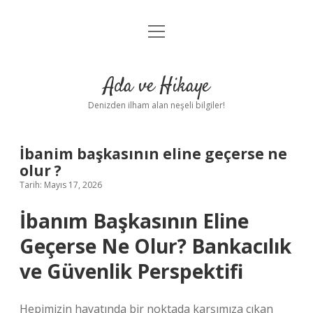
menüyü
Anasayfa
aç
Gizlilik Politikası
Ada ve Hikaye
Yasal Uyarı
Denizden ilham alan neşeli bilgiler!
Hakkımızda
İbanim başkasının eline geçerse ne
olur ?
Tarih: Mayıs 17, 2026
İbanım Başkasının Eline
Geçerse Ne Olur? Bankacılık
ve Güvenlik Perspektifi
Hepimizin hayatında bir noktada karşımıza çıkan