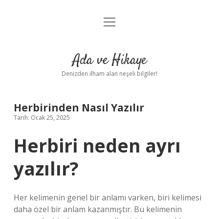
menüyü
Anasayfa
aç
Gizlilik Politikası
Ada ve Hikaye
Yasal Uyarı
Denizden ilham alan neşeli bilgiler!
Hakkımızda
Herbirinden Nasıl Yazılır
Tarih: Ocak 25, 2025
Herbiri neden ayrı
yazılır?
Her kelimenin genel bir anlamı varken, biri kelimesi
daha özel bir anlam kazanmıştır. Bu kelimenin