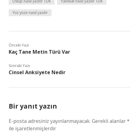
Üslup nasıl yazılır TDK
Yalınkat nasıl yazılır TDK
Yüz yüze nasıl yazılır
Önceki Yazı
Kaç Tane Metin Türü Var
Sonraki Yazı
Cinsel Anksiyete Nedir
Bir yanıt yazın
E-posta adresiniz yayınlanmayacak.
Gerekli alanlar
*
ile işaretlenmişlerdir