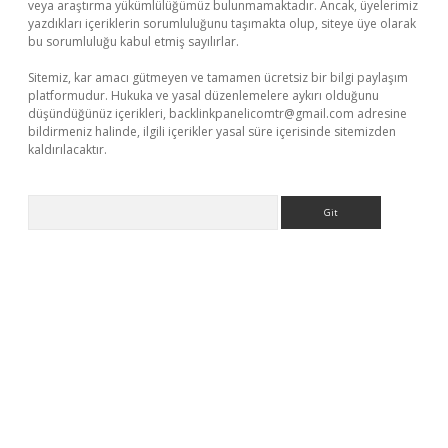
veya araştırma yükümlülüğümüz bulunmamaktadır. Ancak, üyelerimiz
yazdıkları içeriklerin sorumluluğunu taşımakta olup, siteye üye olarak
bu sorumluluğu kabul etmiş sayılırlar.
Sitemiz, kar amacı gütmeyen ve tamamen ücretsiz bir bilgi paylaşım
platformudur. Hukuka ve yasal düzenlemelere aykırı olduğunu
düşündüğünüz içerikleri,
backlinkpanelicomtr@gmail.com
adresine
bildirmeniz halinde, ilgili içerikler yasal süre içerisinde sitemizden
kaldırılacaktır.
Arama
ino giriş
ilbet giriş adresi
www.betexper.xyz/