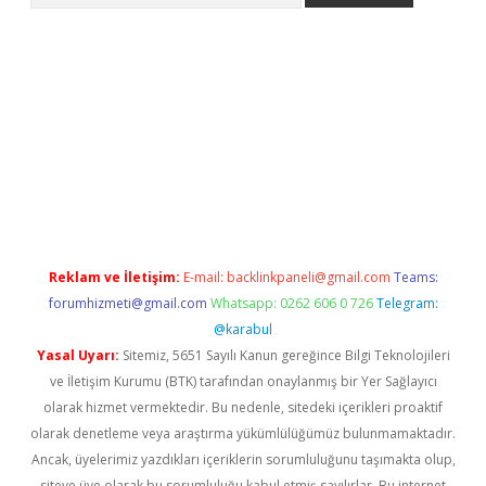
mecasino giriş
ilbet giriş adresi
www.betexper.xyz/
Reklam ve İletişim:
E-mail:
backlinkpaneli@gmail.com
Teams:
forumhizmeti@gmail.com
Whatsapp: 0262 606 0 726
Telegram:
@karabul
Yasal Uyarı:
Sitemiz, 5651 Sayılı Kanun gereğince Bilgi Teknolojileri
ve İletişim Kurumu (BTK) tarafından onaylanmış bir Yer Sağlayıcı
olarak hizmet vermektedir. Bu nedenle, sitedeki içerikleri proaktif
olarak denetleme veya araştırma yükümlülüğümüz bulunmamaktadır.
Ancak, üyelerimiz yazdıkları içeriklerin sorumluluğunu taşımakta olup,
siteye üye olarak bu sorumluluğu kabul etmiş sayılırlar. Bu internet