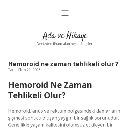
menüyü
Anasayfa
aç
Gizlilik Politikası
Ada ve Hikaye
Yasal Uyarı
Denizden ilham alan neşeli bilgiler!
Hakkımızda
Hemoroid ne zaman tehlikeli olur ?
Tarih: Ekim 21, 2025
Hemoroid Ne Zaman
Tehlikeli Olur?
Hemoroid, anüs ve rektum bölgesindeki damarların
şişmesi sonucu oluşan yaygın bir sağlık sorunudur.
Genellikle yaşam kalitesini olumsuz etkileyen bir