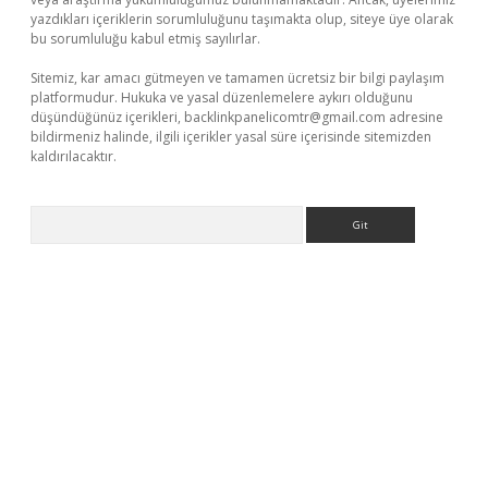
yazdıkları içeriklerin sorumluluğunu taşımakta olup, siteye üye olarak
bu sorumluluğu kabul etmiş sayılırlar.
Sitemiz, kar amacı gütmeyen ve tamamen ücretsiz bir bilgi paylaşım
platformudur. Hukuka ve yasal düzenlemelere aykırı olduğunu
düşündüğünüz içerikleri,
backlinkpanelicomtr@gmail.com
adresine
bildirmeniz halinde, ilgili içerikler yasal süre içerisinde sitemizden
kaldırılacaktır.
Arama
ino giriş
ilbet giriş adresi
www.betexper.xyz/