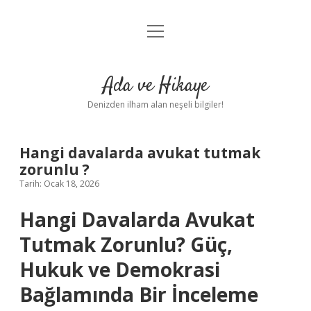
menüyü
Anasayfa
aç
Gizlilik Politikası
Ada ve Hikaye
Yasal Uyarı
Denizden ilham alan neşeli bilgiler!
Hakkımızda
Hangi davalarda avukat tutmak
zorunlu ?
Tarih: Ocak 18, 2026
Hangi Davalarda Avukat
Tutmak Zorunlu? Güç,
Hukuk ve Demokrasi
Bağlamında Bir İnceleme