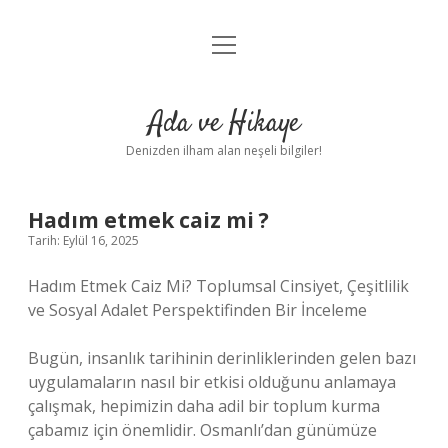
menüyü
Anasayfa
aç
Gizlilik Politikası
Ada ve Hikaye
Yasal Uyarı
Denizden ilham alan neşeli bilgiler!
Hakkımızda
Hadım etmek caiz mi ?
Tarih: Eylül 16, 2025
Hadım Etmek Caiz Mi? Toplumsal Cinsiyet, Çeşitlilik
ve Sosyal Adalet Perspektifinden Bir İnceleme
Bugün, insanlık tarihinin derinliklerinden gelen bazı
uygulamaların nasıl bir etkisi olduğunu anlamaya
çalışmak, hepimizin daha adil bir toplum kurma
çabamız için önemlidir. Osmanlı’dan günümüze