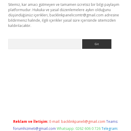
Sitemiz, kar amacı gütmeyen ve tamamen ücretsiz bir bilgi paylaşım
platformudur. Hukuka ve yasal düzenlemelere aykırı olduğunu
düşündüğünüz içerikleri,
backlinkpanelicomtr@gmail.com
adresine
bildirmeniz halinde, ilgili içerikler yasal süre içerisinde sitemizden
kaldırılacaktır.
Arama
asino giriş
ilbet giriş adresi
www.betexper.xyz/
Reklam ve İletişim:
E-mail:
backlinkpaneli@gmail.com
Teams:
forumhizmeti@gmail.com
Whatsapp: 0262 606 0 726
Telegram: