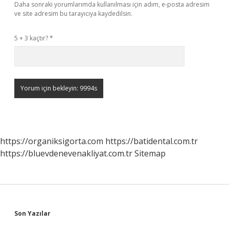
Daha sonraki yorumlarımda kullanılması için adım, e-posta adresim
ve site adresim bu tarayıcıya kaydedilsin.
5 + 3 kaçtır?
*
https://organiksigorta.com
https://batidental.com.tr
https://bluevdenevenakliyat.com.tr
Sitemap
Sidebar
Son Yazılar