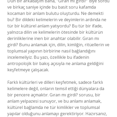
Dün bir arkadaşım bana, “Gıran mı girdi?” diye sordu
ve birkaç saniye içinde bu basit soru kafamda
kocaman bir anlam bulutu oluşturdu. Ne demekti
bu? Bir dildeki kelimelerin ve deyimlerin ardında ne
tür bir kültürel anlam yatıyordu? Bu tür bir ifade,
yalnızca dilin ve kelimelerin ötesinde bir kültürün
derinliklerine inen bir anahtar olabilir. Gıran mı
girdi? Bunu anlamak için, dilin, kimliğin, ritüellerin ve
toplumsal yapının birbirine nasıl bağlandığını
incelemeliyiz. Bu yazı, özellikle bu ifadenin
antropolojik bir bakış açısıyla ne anlama geldiğini
keşfetmeye çalışacak.
Farklı kültürleri ve dilleri keşfetmek, sadece farklı
kelimelere değil, onların temsil ettiği dünyalara da
bir pencere açmaktır. Gıran mı girdi? sorusu, bir
anlam yelpazesi sunuyor, ve bu anlamı anlamak,
kültürel bağlamda ne tür kimlikler ve toplumsal
yapılar olduğunu anlamayı gerektiriyor. Hazırsanız,