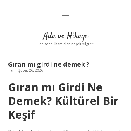
menüyü
Anasayfa
aç
Gizlilik Politikası
Ada ve Hikaye
Yasal Uyarı
Denizden ilham alan neşeli bilgiler!
Hakkımızda
Gıran mı girdi ne demek ?
Tarih: Şubat 26, 2026
Gıran mı Girdi Ne
Demek? Kültürel Bir
Keşif