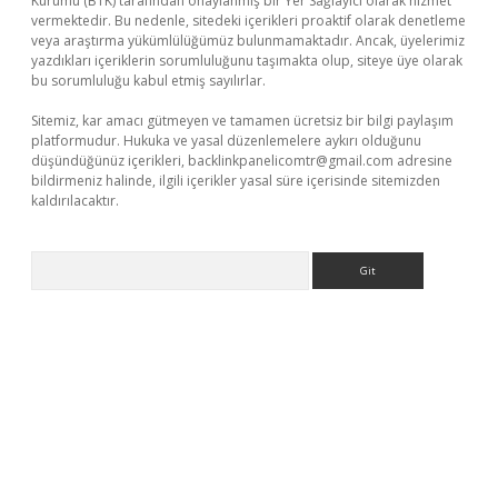
Kurumu (BTK) tarafından onaylanmış bir Yer Sağlayıcı olarak hizmet
vermektedir. Bu nedenle, sitedeki içerikleri proaktif olarak denetleme
veya araştırma yükümlülüğümüz bulunmamaktadır. Ancak, üyelerimiz
yazdıkları içeriklerin sorumluluğunu taşımakta olup, siteye üye olarak
bu sorumluluğu kabul etmiş sayılırlar.
Sitemiz, kar amacı gütmeyen ve tamamen ücretsiz bir bilgi paylaşım
platformudur. Hukuka ve yasal düzenlemelere aykırı olduğunu
düşündüğünüz içerikleri,
backlinkpanelicomtr@gmail.com
adresine
bildirmeniz halinde, ilgili içerikler yasal süre içerisinde sitemizden
kaldırılacaktır.
Arama
no giriş
ilbet giriş adresi
www.betexper.xyz/