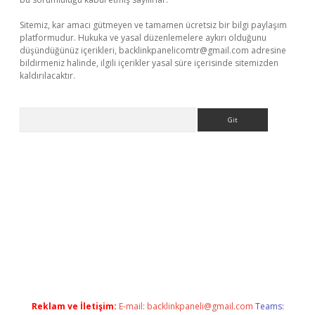
Sitemiz, kar amacı gütmeyen ve tamamen ücretsiz bir bilgi paylaşım
platformudur. Hukuka ve yasal düzenlemelere aykırı olduğunu
düşündüğünüz içerikleri,
backlinkpanelicomtr@gmail.com
adresine
bildirmeniz halinde, ilgili içerikler yasal süre içerisinde sitemizden
kaldırılacaktır.
Arama
o giriş
ilbet giriş adresi
www.betexper.xyz/
Reklam ve İletişim:
E-mail:
backlinkpaneli@gmail.com
Teams: