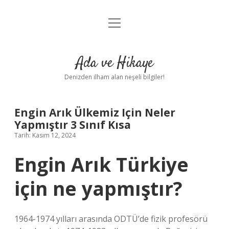
menüyü
Anasayfa
aç
Gizlilik Politikası
Ada ve Hikaye
Yasal Uyarı
Denizden ilham alan neşeli bilgiler!
Hakkımızda
Engin Arık Ülkemiz Için Neler
Yapmıştır 3 Sınıf Kısa
Tarih: Kasım 12, 2024
Engin Arık Türkiye
için ne yapmıştır?
1964-1974 yılları arasında ODTÜ’de fizik profesörü